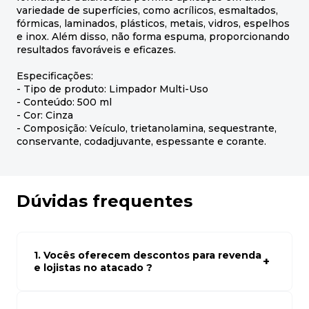
variedade de superfícies, como acrílicos, esmaltados,
fórmicas, laminados, plásticos, metais, vidros, espelhos
e inox. Além disso, não forma espuma, proporcionando
resultados favoráveis e eficazes.
Especificações:
- Tipo de produto: Limpador Multi-Uso
- Conteúdo: 500 ml
- Cor: Cinza
- Composição: Veículo, trietanolamina, sequestrante,
conservante, codadjuvante, espessante e corante.
Dúvidas frequentes
1. Vocês oferecem descontos para revenda
e lojistas no atacado ?
Sim, temos preços especiais para compras no atacado.
Para ter acessos aos preços faça seus cadastro em