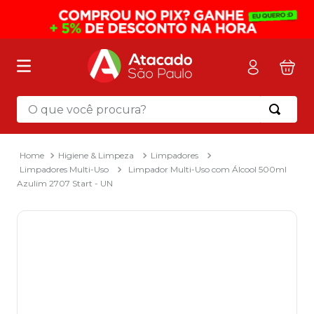
O que você procura?
Termos mais buscados
1
º
mochila
Higiene & Limpeza
Limpadores
Limpadores Multi-Uso
Limpador Multi-Uso com Álcool 500ml
2
º
sacola
Azulim 2707 Start - UN
3
º
mala
4
º
papel toalha
5
º
pasta
6
º
papel higienico
7
º
lapis