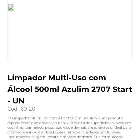
8
º
desinfetante
9
º
marca texto
10
º
cola
Limpador Multi-Uso com
Álcool 500ml Azulim 2707 Start
- UN
Cod.
:
60120
O Limpador Multi-Uso com Álcool 500ml Azulim é um produto
especialmente desenvolvido para a limpeza de superfícies laváveis em
cozinhas, banheiros, pisos, azulejos e demais áreas laváveis. Ideal para
cromados e inox, é indicado para remover sujidades gordurosas,
incrustações, fuligem, poeira e marcas de dedos. Sua formulação