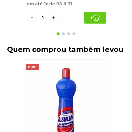
em até
1
x de
R$
6
,
31
－
＋
+
Quem comprou também levou
8%
OFF