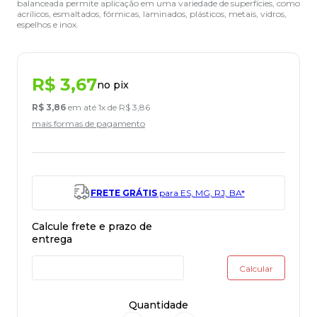
balanceada permite aplicação em uma variedade de superfícies, como
acrílicos, esmaltados, fórmicas, laminados, plásticos, metais, vidros,
espelhos e inox.
R$
3
,
67
no pix
R$
3
,
86
em até
1
x de
R$
3
,
86
mais formas de pagamento
FRETE GRÁTIS
para ES, MG, RJ, BA*
Quantidade