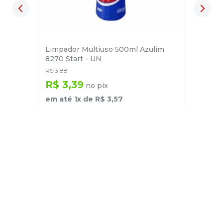
Limpador Multiuso 500ml Azulim
8270 Start - UN
R$
3
,
88
R$
3
,
39
no pix
em até
1
x de
R$
3
,
57
－
＋
+
Cadastre-se
E receba nossas novidades e ofertas