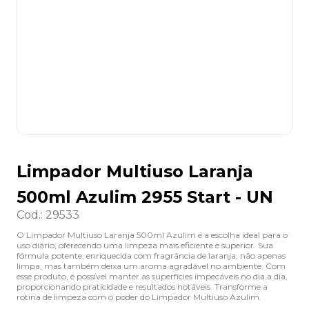
8
º
grampeador
9
º
desinfetante
10
º
marca texto
Limpador Multiuso Laranja
500ml Azulim 2955 Start - UN
Cod.
:
29533
O Limpador Multiuso Laranja 500ml Azulim é a escolha ideal para o
uso diário, oferecendo uma limpeza mais eficiente e superior. Sua
fórmula potente, enriquecida com fragrância de laranja, não apenas
limpa, mas também deixa um aroma agradável no ambiente. Com
esse produto, é possível manter as superfícies impecáveis no dia a dia,
proporcionando praticidade e resultados notáveis. Transforme a
rotina de limpeza com o poder do Limpador Multiuso Azulim.