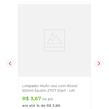
Limpador Multi-Uso com Álcool
500ml Azulim 2707 Start - UN
R$
3
,
67
no pix
em até
1
x de
R$
3
,
86