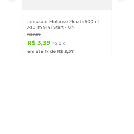
Limpador Multiuso Florata 500ml
Azulim 9141 Start - UN
R$
3
,
88
R$
3
,
39
no pix
em até
1
x de
R$
3
,
57
－
＋
+
Cadastre-se
E receba nossas novidades e ofertas