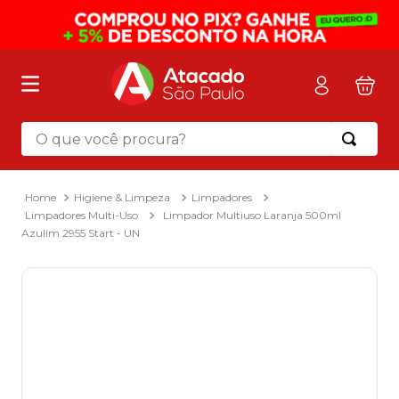
O que você procura?
Termos mais buscados
1
º
mochila
Higiene & Limpeza
Limpadores
Limpadores Multi-Uso
Limpador Multiuso Laranja 500ml
2
º
sacola
Azulim 2955 Start - UN
3
º
papel toalha
4
º
mala
5
º
pasta
6
º
papel higienico
7
º
caixa organizadora