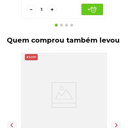
－
＋
+
Quem comprou também levou
8%
OFF