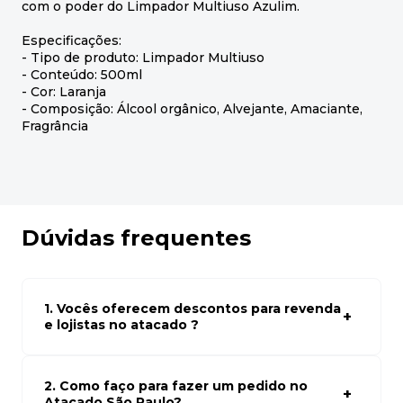
com o poder do Limpador Multiuso Azulim.
Especificações:
- Tipo de produto: Limpador Multiuso
- Conteúdo: 500ml
- Cor: Laranja
- Composição: Álcool orgânico, Alvejante, Amaciante,
Fragrância
Dúvidas frequentes
1. Vocês oferecem descontos para revenda
e lojistas no atacado ?
Sim, temos preços especiais para compras no atacado.
Para ter acessos aos preços faça seus cadastro em
atacado empresas e compre com os melhores preços
2. Como faço para fazer um pedido no
para seu modelo de negócio
Atacado São Paulo?