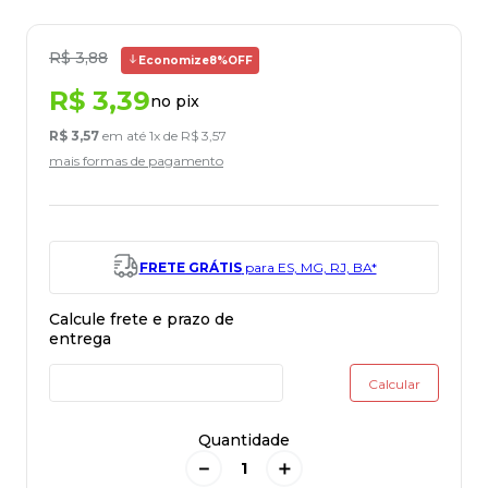
R$
3
,
88
Economize
8%
OFF
R$
3
,
39
no pix
R$
3
,
57
em até
1
x de
R$
3
,
57
mais formas de pagamento
FRETE GRÁTIS
para ES, MG, RJ, BA*
Quantidade
－
＋