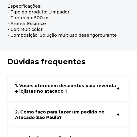
Especificações:
- Tipo do produto: Limpador
- Conteúdo: 500 ml
- Aroma: Essence
- Cor: Multicolor
- Composição: Solução multiuso desengordurante
Dúvidas frequentes
1. Vocês oferecem descontos para revenda
e lojistas no atacado ?
Sim, temos preços especiais para compras no atacado.
Para ter acessos aos preços faça seus cadastro em
atacado empresas e compre com os melhores preços
2. Como faço para fazer um pedido no
para seu modelo de negócio
Atacado São Paulo?
Para fazer um pedido conosco, basta navegar em nosso
site, selecionar os produtos desejados e adicionar ao