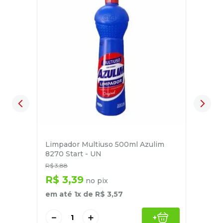
Limpador Multiuso 500ml Azulim
8270 Start - UN
R$
3
,
88
R$
3
,
39
no pix
em até
1
x de
R$
3
,
57
－
＋
+