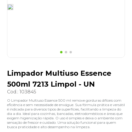
8
º
lapis
9
º
marca texto
10
º
caixa organizadora
Limpador Multiuso Essence
500ml 7213 Limpol - UN
Cod.
:
103845
O Limpador Multiuso Essence 500 ml remove gorduras difíceis com
eficiência e sem necessidade de enxágue. Sua fórmula prática e versátil
é indicada para diversos tipos de superfícies, facilitando a limpeza do
dia a dia. Ideal para cozinhas, bancadas, eletrodomésticos e áreas que
exigem higienização rápida. O uso é simples e deixa o ambiente com
sensação de frescor e cuidado. Uma solução funcional para quem
busca praticidade e alto desempenho na limpeza.