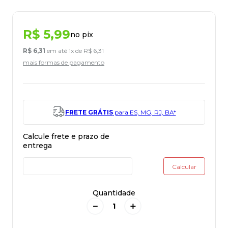
R$
5
,
99
no pix
R$
6
,
31
em até
1
x de
R$
6
,
31
mais formas de pagamento
FRETE GRÁTIS
para ES, MG, RJ, BA*
Quantidade
－
＋