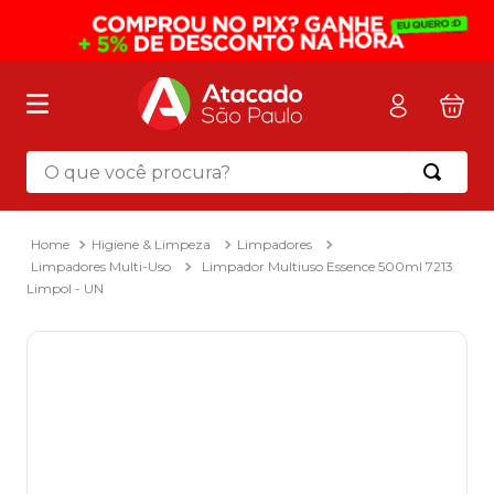
O que você procura?
Termos mais buscados
1
º
mochila
Higiene & Limpeza
Limpadores
Limpadores Multi-Uso
Limpador Multiuso Essence 500ml 7213
2
º
sacola
Limpol - UN
3
º
mala
4
º
papel toalha
5
º
pasta
6
º
papel higienico
7
º
desinfetante