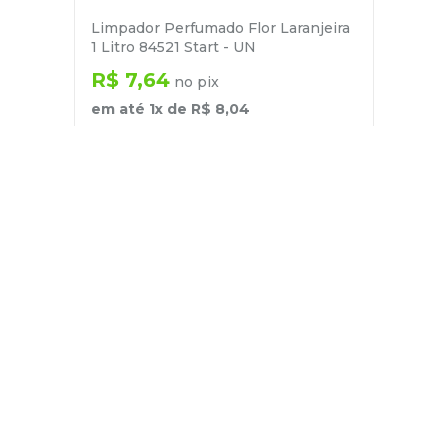
Limpador Perfumado Flor Laranjeira
1 Litro 84521 Start - UN
R$
7
,
64
no pix
em até
1
x de
R$
8
,
04
－
＋
+
Cadastre-se
E receba nossas novidades e ofertas