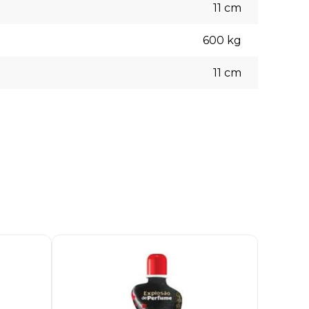
11
cm
600
kg
11
cm