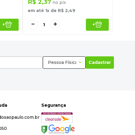
R$
2
,
37
no pix
em até
1
x de
R$
2
,
49
－
＋
+
+
Pessoa Física
Cadastrar
juda
Segurança
dosaopaulo.com.br
5050