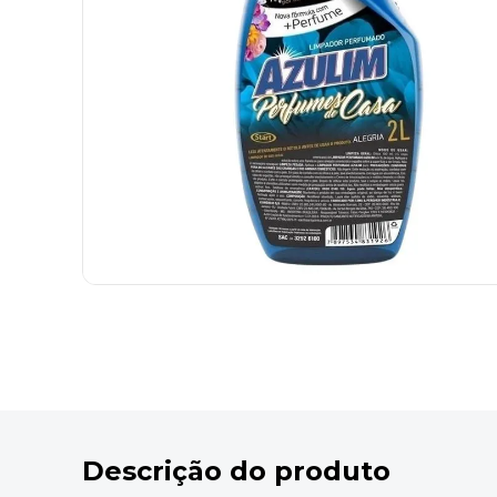
9
º
marca texto
10
º
caixa organizadora
Descrição do produto