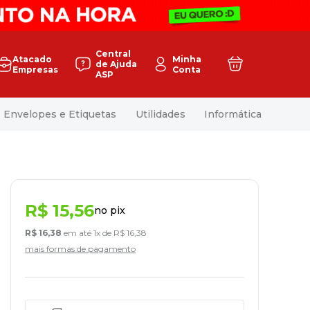
Central
Atacado
Minha
de Ajuda
Empresas
Conta
ASP
Envelopes e Etiquetas
Utilidades
Informática
R$
15
,
56
no pix
R$
16
,
38
em até
1
x de
R$
16
,
38
mais formas de pagamento