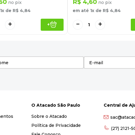
60
R$
4
,
60
no pix
no pix
1
x de
R$
4
,
84
em até
1
x de
R$
4
,
84
＋
－
＋
+
O Atacado São Paulo
Central de A
mentos
Sobre o Atacado
sac@ataca
Política de Privacidade
(27) 2121-
Fale Conosco