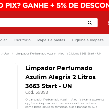
olar
Escritório
Papeis e pastas
Higiene e limpeza
ti-Uso
Limpador Perfumado Azulim Alegria 2 Litros 3663 Start - UN
Limpador Perfumado
Azulim Alegria 2 Litros
3663 Start - UN
Cod.
:
39898
O Limpador Perfumado Azulim Alegria é uma excelente
opção de limpeza para diversas superfícies laváveis,
como pisos, azulejos, fórmicas, pias e bancadas. Sua