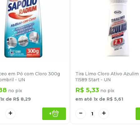
ceo em Pó com Cloro 300g
Tira Limo Cloro Ativo Azuli
ombril - UN
11589 Start - UN
88
R$
5
,
33
no pix
no pix
1
x de
R$
8
,
29
em até
1
x de
R$
5
,
61
＋
－
＋
+