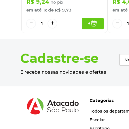
R$
9
,
24
R$
4
,
no pix
em até
1
x de
R$
9
,
73
em até
－
＋
－
+
Cadastre-se
E receba nossas novidades e ofertas
Categorias
Todos os departa
Escolar
Escritório