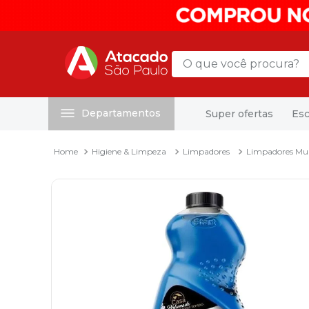
O que você procura?
Departamentos
Super ofertas
Esc
Termos mais buscados
1
º
mochila
Higiene & Limpeza
Limpadores
Limpadores Mul
2
º
sacola
3
º
mala
4
º
papel toalha
5
º
pasta
6
º
papel higienico
7
º
desinfetante
8
º
lapis