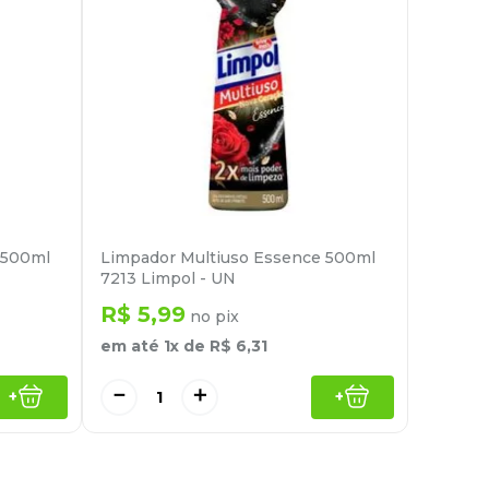
m 500ml
Limpador Multiuso Essence 500ml
7213 Limpol - UN
R$
5
,
99
no pix
em até
1
x de
R$
6
,
31
－
＋
+
+