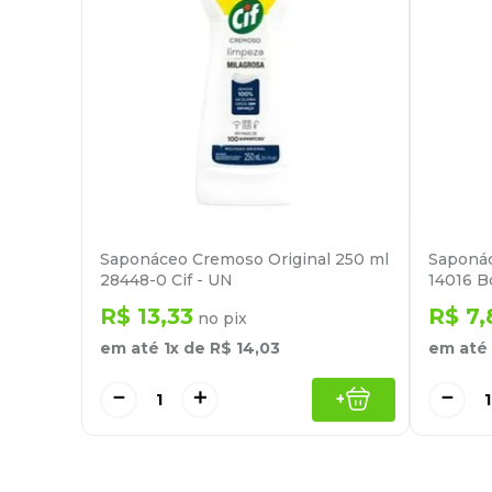
Saponáceo Cremoso Original 250 ml
Saponá
28448-0 Cif - UN
14016 B
R$
13
,
33
R$
7
,
no pix
em até
1
x de
R$
14
,
03
em até
－
＋
－
+