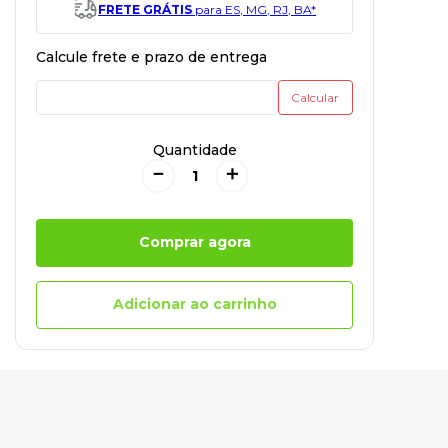
FRETE GRÁTIS
para ES, MG, RJ, BA*
Quantidade
－
＋
Comprar agora
Adicionar ao carrinho