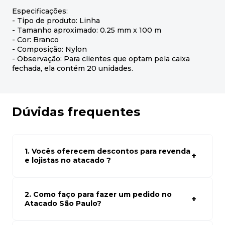
Especificações:
- Tipo de produto: Linha
- Tamanho aproximado: 0.25 mm x 100 m
- Cor: Branco
- Composição: Nylon
- Observação: Para clientes que optam pela caixa
fechada, ela contém 20 unidades.
Dúvidas frequentes
1. Vocês oferecem descontos para revenda
e lojistas no atacado ?
Sim, temos preços especiais para compras no atacado.
Para ter acessos aos preços faça seus cadastro em
atacado empresas e compre com os melhores preços
2. Como faço para fazer um pedido no
para seu modelo de negócio
Atacado São Paulo?
Para fazer um pedido conosco, basta navegar em nosso