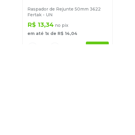
Raspador de Rejunte 50mm 3622
Fertak - UN
R$
13
,
34
no pix
em até
1
x de
R$
14
,
04
－
＋
+
Cadastre-se
E receba nossas novidades e ofertas