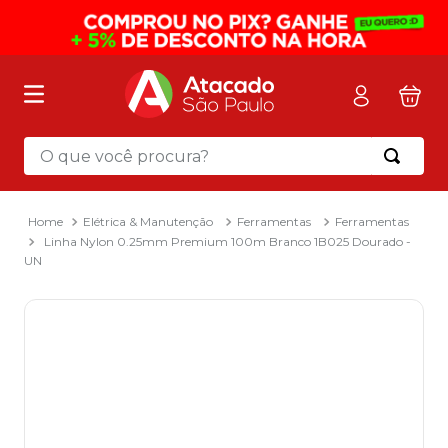
O que você procura?
Termos mais buscados
1
º
mochila
Elétrica & Manutenção
Ferramentas
Ferramentas
Linha Nylon 0.25mm Premium 100m Branco 1B025 Dourado -
2
º
sacola
UN
3
º
mala
4
º
papel toalha
5
º
pasta
6
º
papel higienico
7
º
lapis