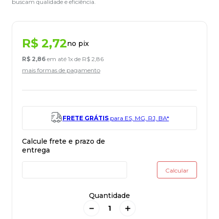
buscam qualidade e eficiência.
R$
2
,
72
no pix
R$
2
,
86
em até
1
x de
R$
2
,
86
mais formas de pagamento
FRETE GRÁTIS
para ES, MG, RJ, BA*
Quantidade
－
＋