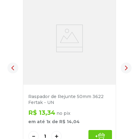
Raspador de Rejunte 50mm 3622
Fertak - UN
R$
13
,
34
no pix
em até
1
x de
R$
14
,
04
－
＋
+