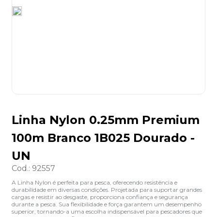
8
º
desinfetante
9
º
marca texto
10
º
cola
Linha Nylon 0.25mm Premium
100m Branco 1B025 Dourado -
UN
Cod.
:
92557
A Linha Nylon é perfeita para pesca, oferecendo resistência e
durabilidade em diversas condições. Projetada para suportar grandes
cargas e resistir ao desgaste, proporciona confiança e segurança
durante a pesca. Sua flexibilidade e força garantem um desempenho
superior, tornando-a uma escolha indispensável para pescadores que