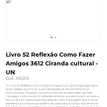
8
º
grampeador
9
º
marca texto
10
º
lapis
Livro 52 Reflexão Como Fazer
Amigos 3612 Ciranda cultural -
UN
Cod.
:
105259
O Livro 52 Reflexão Como Fazer Amigos é um guia inspirador para
quem deseja aprimorar suas habilidades de relacionamento e
comunicação. Baseado nos ensinamentos do best-seller de Dale
Carnegie, a obra reúne 52 reflexões práticas que estimulam empatia,
escuta ativa e valorização das pessoas. Com linguagem leve e atual,
apresenta princípios que podem ser aplicados ao longo das semanas
para fortalecer amizades e construir conexões verdadeiras. Mostra que