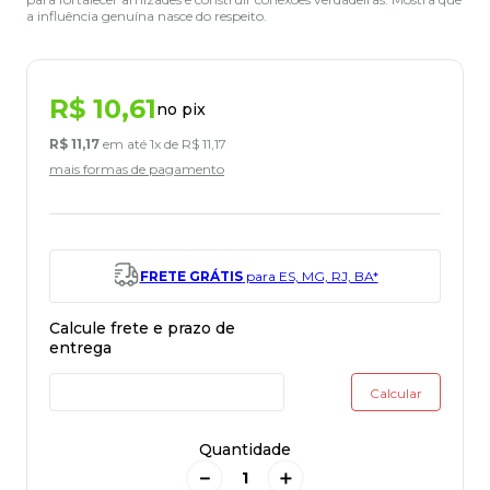
a influência genuína nasce do respeito.
R$
10
,
61
no pix
R$
11
,
17
em até
1
x de
R$
11
,
17
mais formas de pagamento
FRETE GRÁTIS
para ES, MG, RJ, BA*
Quantidade
－
＋