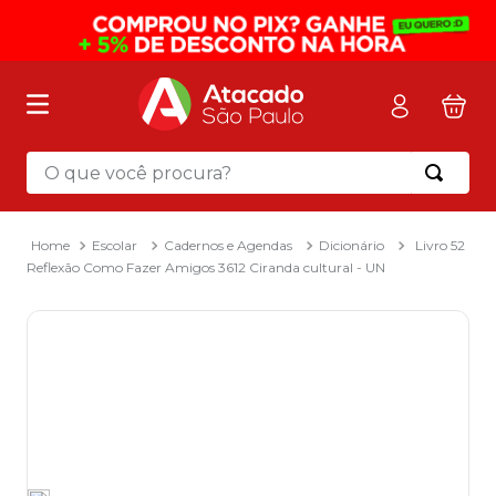
O que você procura?
Termos mais buscados
1
º
mochila
Escolar
Cadernos e Agendas
Dicionário
Livro 52
Reflexão Como Fazer Amigos 3612 Ciranda cultural - UN
2
º
sacola
3
º
papel toalha
4
º
pasta
5
º
mala
6
º
papel higienico
7
º
caixa organizadora