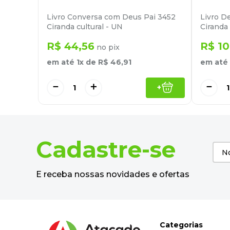
Livro Conversa com Deus Pai 3452
Livro D
Ciranda cultural - UN
Ciranda 
R$
44
,
56
R$
10
no pix
em até
1
x de
R$
46
,
91
em até
－
＋
－
+
Cadastre-se
E receba nossas novidades e ofertas
Categorias