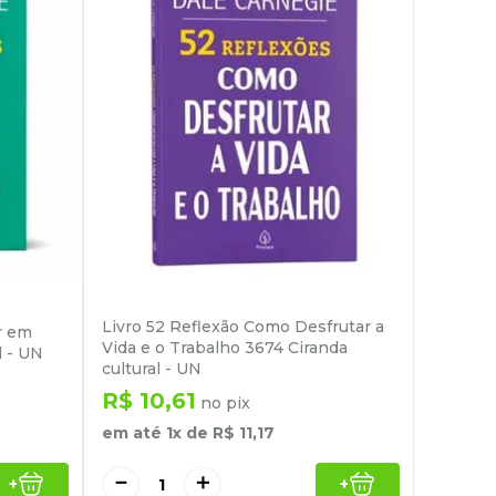
Livro 52 Reflexão Como Desfrutar a
r em
Vida e o Trabalho 3674 Ciranda
l - UN
cultural - UN
R$
10
,
61
no pix
em até
1
x de
R$
11
,
17
－
＋
+
+