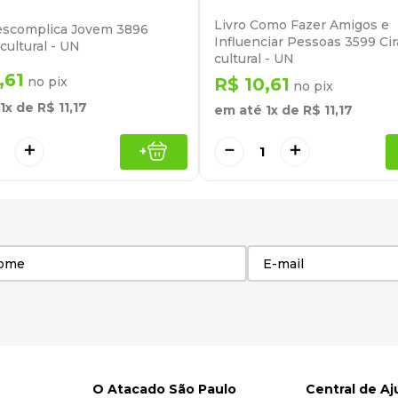
Livro Como Fazer Amigos e
escomplica Jovem 3896
Influenciar Pessoas 3599 Ci
cultural - UN
cultural - UN
,
61
no pix
R$
10
,
61
no pix
1
x de
R$
11
,
17
em até
1
x de
R$
11
,
17
＋
－
＋
+
O Atacado São Paulo
Central de A