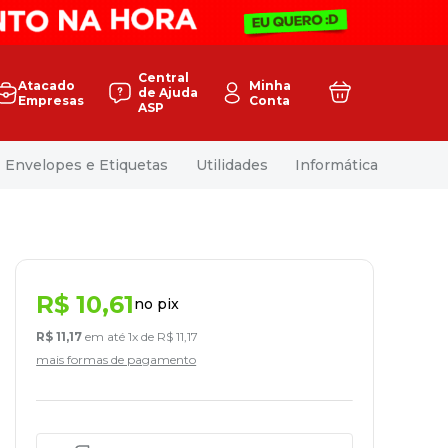
Central
Atacado
Minha
de Ajuda
Empresas
Conta
ASP
Envelopes e Etiquetas
Utilidades
Informática
R$
10
,
61
no pix
R$
11
,
17
em até
1
x de
R$
11
,
17
mais formas de pagamento