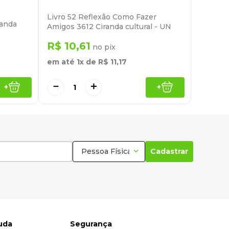
Livro 52 Reflexão Como Fazer
randa
Amigos 3612 Ciranda cultural - UN
R$
10
,
61
no pix
em até
1
x de
R$
11
,
17
－
＋
+
+
Pessoa Física
Cadastrar
juda
Segurança