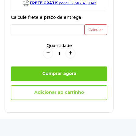
FRETE GRÁTIS
para ES, MG, RJ, BA*
Quantidade
－
＋
Comprar agora
Adicionar ao carrinho