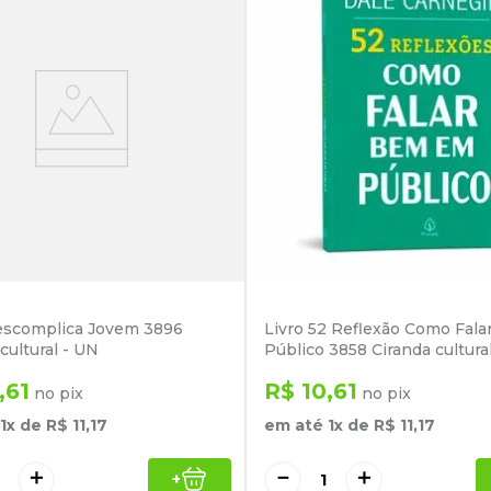
escomplica Jovem 3896
Livro 52 Reflexão Como Fala
cultural - UN
Público 3858 Ciranda cultura
,
61
R$
10
,
61
no pix
no pix
1
x de
R$
11
,
17
em até
1
x de
R$
11
,
17
＋
－
＋
+