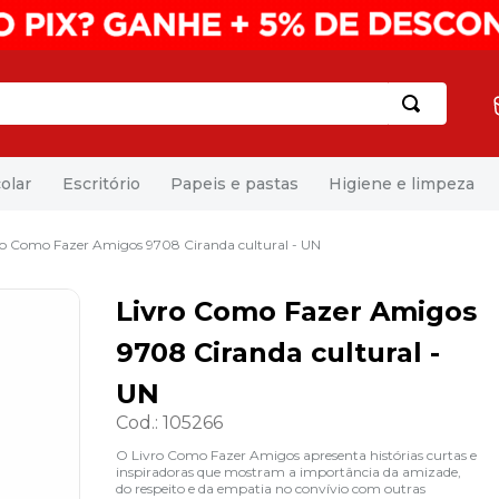
olar
Escritório
Papeis e pastas
Higiene e limpeza
ro Como Fazer Amigos 9708 Ciranda cultural - UN
Livro Como Fazer Amigos
9708 Ciranda cultural -
UN
Cod.
:
105266
O Livro Como Fazer Amigos apresenta histórias curtas e
inspiradoras que mostram a importância da amizade,
do respeito e da empatia no convívio com outras