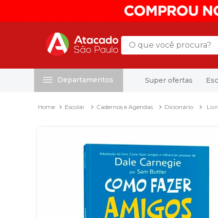
O que você procura?
Departamentos
Super ofertas
Esc
Termos mais buscados
1
º
mochila
Escolar
Cadernos e Agendas
Dicionário
Liv
2
º
sacola
3
º
mala
4
º
papel toalha
5
º
pasta
6
º
papel higienico
7
º
lapis
8
º
desinfetante