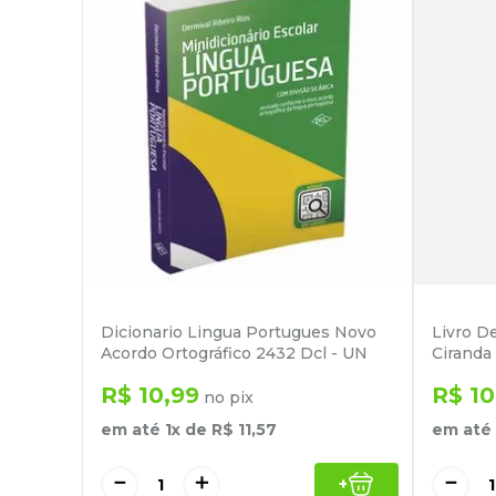
Dicionario Lingua Portugues Novo
Livro D
Acordo Ortográfico 2432 Dcl - UN
Ciranda 
R$
10
,
99
R$
10
no pix
em até
1
x de
R$
11
,
57
em até
－
＋
－
+