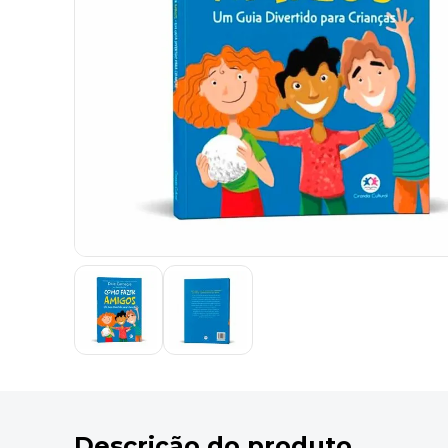
9
º
marca texto
10
º
cola
Descrição do produto