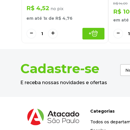
R$
14
,
09
R$
4
,
52
no pix
R$
10
em até
1
x de
R$
4
,
76
em até
－
＋
－
+
Cadastre-se
E receba nossas novidades e ofertas
Categorias
Todos os departa