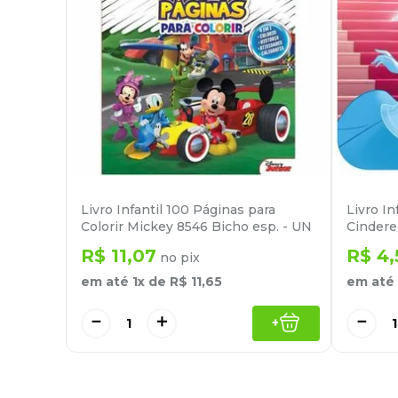
Livro Infantil 100 Páginas para
Livro In
Colorir Mickey 8546 Bicho esp. - UN
Cindere
R$
11
,
07
R$
4
,
no pix
em até
1
x de
R$
11
,
65
em até
－
＋
－
+