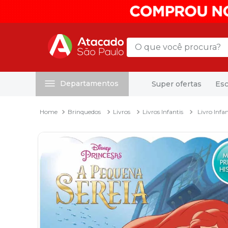
O que você procura?
Departamentos
Super ofertas
Esc
Termos mais buscados
1
º
mochila
Brinquedos
Livros
Livros Infantis
Livro Infa
2
º
sacola
3
º
papel toalha
4
º
mala
5
º
pasta
6
º
papel higienico
7
º
caixa organizadora
8
º
grampeador