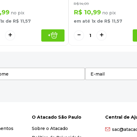
R$
14
,
09
,
99
R$
10
,
99
no pix
no pix
1
x de
R$
11
,
57
em até
1
x de
R$
11
,
57
＋
－
＋
+
O Atacado São Paulo
Central de A
mentos
Sobre o Atacado
sac@ataca