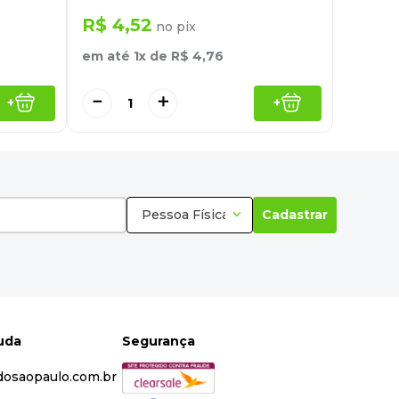
R$
4
,
52
no pix
em até
1
x de
R$
4
,
76
－
＋
+
+
Pessoa Física
Cadastrar
juda
Segurança
dosaopaulo.com.br