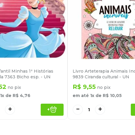
fantil Minhas 1ª Histórias
Livro Arteterapia Animais Inc
la 7363 Bicho esp. - UN
9839 Ciranda cultural - UN
52
R$
9
,
55
no pix
no pix
1
x de
R$
4
,
76
em até
1
x de
R$
10
,
05
＋
－
＋
+