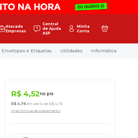
Central
Atacado
Minha
de Ajuda
Empresas
Conta
ASP
Envelopes e Etiquetas
Utilidades
Informática
R$
4
,
52
no pix
R$
4
,
76
em até
1
x de
R$
4
,
76
mais formas de pagamento