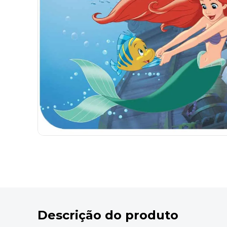
9
º
desinfetante
10
º
marca texto
Descrição do produto