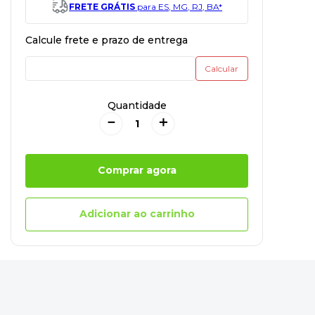
FRETE GRÁTIS
para ES, MG, RJ, BA*
Quantidade
－
＋
Comprar agora
Adicionar ao carrinho