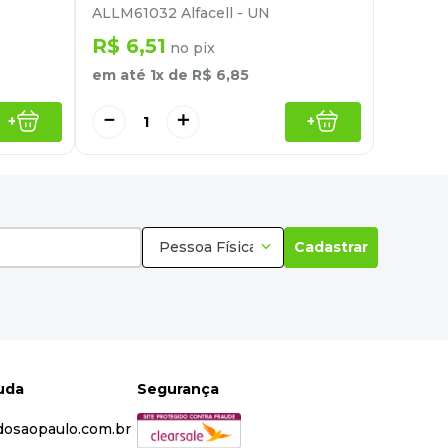
ALLM61032 Alfacell - UN
R$
6
,
51
no pix
em até
1
x de
R$
6
,
85
－
＋
+
+
Pessoa Física
Cadastrar
juda
Segurança
dosaopaulo.com.br