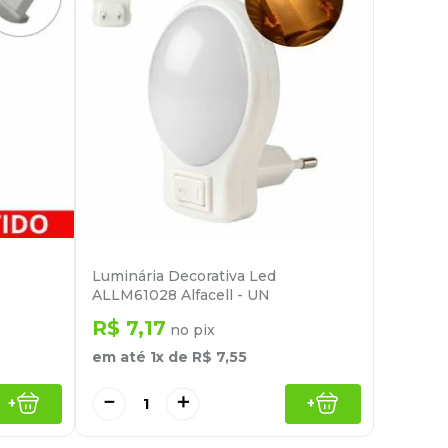
Luminária Decorativa Led
ALLM61028 Alfacell - UN
R$
7
,
17
no pix
em até
1
x de
R$
7
,
55
－
＋
+
+