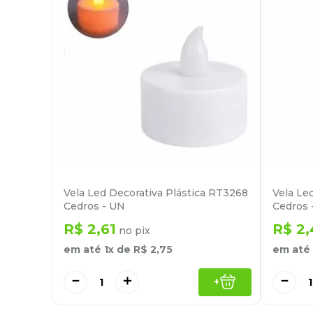
Vela Led Decorativa Plástica RT3268
Vela Le
Cedros - UN
Cedros 
R$
2
,
61
R$
2
,
no pix
em até
1
x de
R$
2
,
75
em até
－
＋
－
+