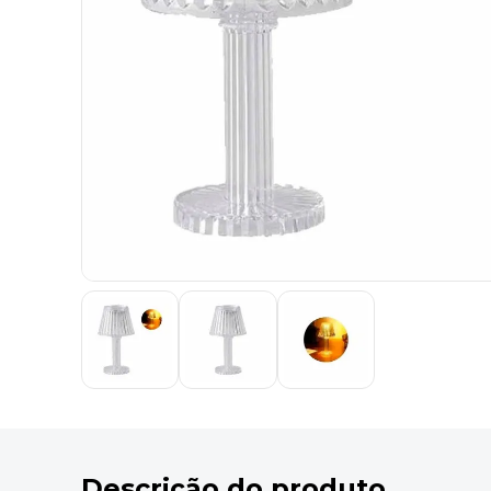
9
º
desinfetante
10
º
marca texto
Descrição do produto