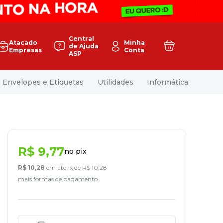
Central
Atacado
Minha
de Ajuda
Empresas
Conta
ASP
Envelopes e Etiquetas
Utilidades
Informática
R$
9
,
77
no pix
R$
10
,
28
em até
1
x de
R$
10
,
28
mais formas de pagamento