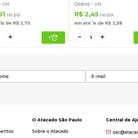
- UN
Cedros - UN
61
R$
2
,
45
no pix
no pix
1
x de
R$
2
,
75
em até
1
x de
R$
2
,
58
＋
－
＋
+
O Atacado São Paulo
Central de A
mentos
Sobre o Atacado
sac@ataca