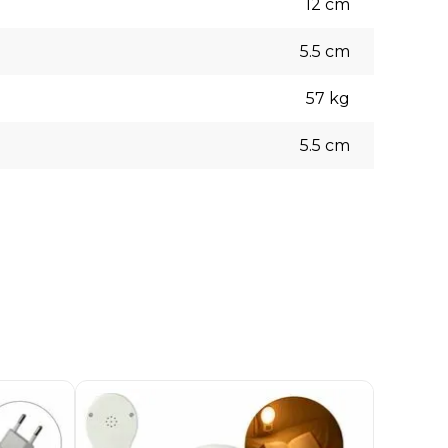
12
cm
5.5
cm
57
kg
5.5
cm