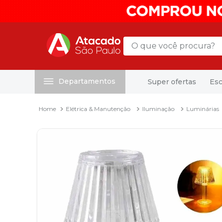
O que você procura?
Departamentos
Super ofertas
Esc
Termos mais buscados
1
º
mochila
Elétrica & Manutenção
Iluminação
Luminárias
2
º
sacola
3
º
papel toalha
4
º
mala
5
º
pasta
6
º
papel higienico
7
º
caixa organizadora
8
º
grampeador