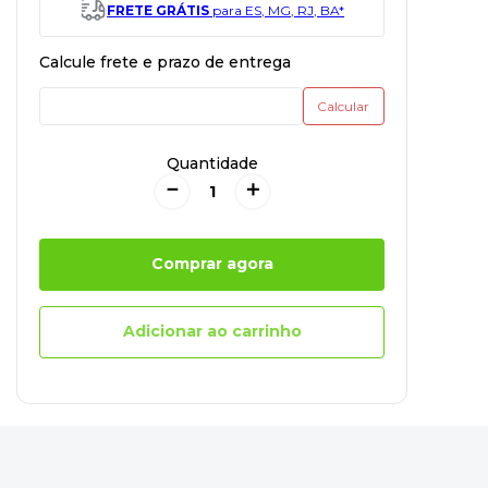
FRETE GRÁTIS
para ES, MG, RJ, BA*
Quantidade
－
＋
Comprar agora
Adicionar ao carrinho