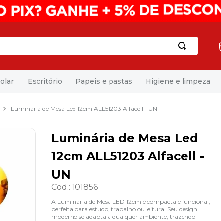
olar
Escritório
Papeis e pastas
Higiene e limpeza
Luminária de Mesa Led 12cm ALL51203 Alfacell - UN
Luminária de Mesa Led
12cm ALL51203 Alfacell -
UN
Cod.
:
101856
A Luminária de Mesa LED 12cm é compacta e funcional,
perfeita para estudo, trabalho ou leitura. Seu design
moderno se adapta a qualquer ambiente, trazendo