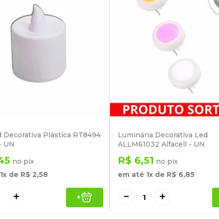
d Decorativa Plástica RT8494
Luminária Decorativa Led
- UN
ALLM61032 Alfacell - UN
45
R$
6
,
51
no pix
no pix
1
x de
R$
2
,
58
em até
1
x de
R$
6
,
85
＋
－
＋
+