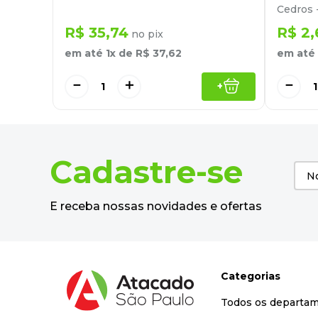
Cedros 
R$
35
,
74
R$
2
,
no pix
em até
1
x de
R$
37
,
62
em até
－
＋
－
+
Cadastre-se
E receba nossas novidades e ofertas
Categorias
Todos os departa