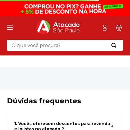
O que você procura?
OOPS!
Não encontramos nenhum resultado
para "
luminaria-decorativa-lua-2005-
rio-d-ouro---un
"
O que eu devo fazer?
Verifique os termos digitados.
Tente utilizar uma única palavra.
Utilize termos genéricos na busca.
Tente utilizar sinônimos do termo