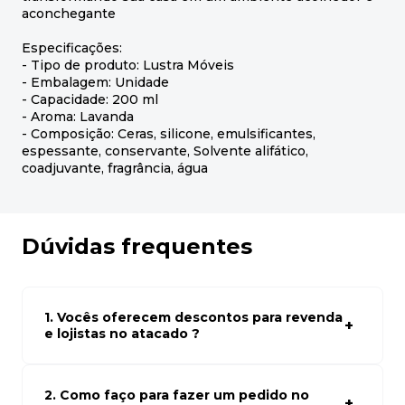
aconchegante
Especificações:
- Tipo de produto: Lustra Móveis
- Embalagem: Unidade
- Capacidade: 200 ml
- Aroma: Lavanda
- Composição: Ceras, silicone, emulsificantes,
espessante, conservante, Solvente alifático,
coadjuvante, fragrância, água
Dúvidas frequentes
1. Vocês oferecem descontos para revenda
e lojistas no atacado ?
Sim, temos preços especiais para compras no atacado.
Para ter acessos aos preços faça seus cadastro em
atacado empresas e compre com os melhores preços
2. Como faço para fazer um pedido no