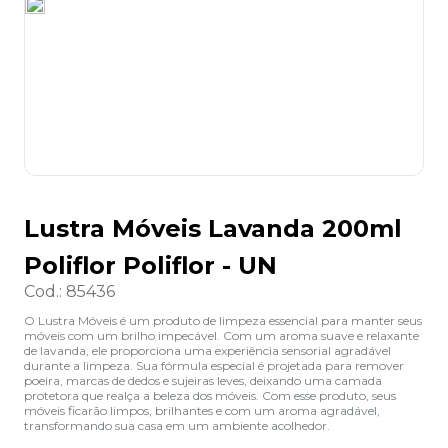
8
º
grampeador
9
º
desinfetante
10
º
marca texto
Lustra Móveis Lavanda 200ml
Poliflor Poliflor - UN
Cod.
:
85436
O Lustra Móveis é um produto de limpeza essencial para manter seus
móveis com um brilho impecável. Com um aroma suave e relaxante
de lavanda, ele proporciona uma experiência sensorial agradável
durante a limpeza. Sua fórmula especial é projetada para remover
poeira, marcas de dedos e sujeiras leves, deixando uma camada
protetora que realça a beleza dos móveis. Com esse produto, seus
móveis ficarão limpos, brilhantes e com um aroma agradável,
transformando sua casa em um ambiente acolhedor.