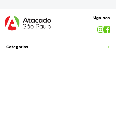
Siga-nos
Categorias
+
O Atacado São Paulo
+
Central de Ajuda
sac@atacadosaopaulo.com.br
(27) 2121-5050
Formas de Pagamento