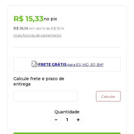
R$
15
,
33
no pix
R$
16
,
14
em até
1
x de
R$
16
,
14
mais formas de pagamento
FRETE GRÁTIS
para ES, MG, RJ, BA*
Quantidade
－
＋