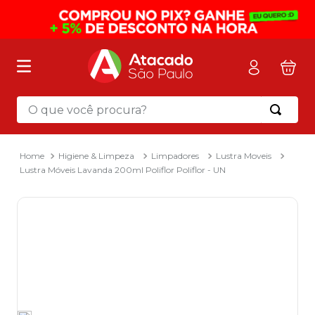
O que você procura?
Termos mais buscados
1
º
mochila
Higiene & Limpeza
Limpadores
Lustra Moveis
Lustra Móveis Lavanda 200ml Poliflor Poliflor - UN
2
º
sacola
3
º
papel toalha
4
º
mala
5
º
pasta
6
º
papel higienico
7
º
caixa organizadora