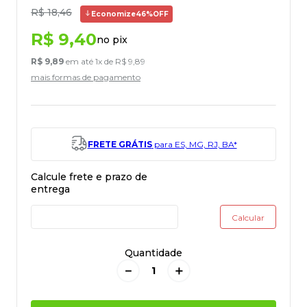
R$
18
,
46
Economize
46%
OFF
R$
9
,
40
no pix
R$
9
,
89
em até
1
x de
R$
9
,
89
mais formas de pagamento
FRETE GRÁTIS
para ES, MG, RJ, BA*
Quantidade
－
＋