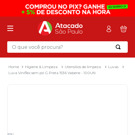
O que você procura?
Termos mais buscados
1
º
mochila
Higiene & Limpeza
Utensílios de limpeza
Luvas
Luva Viniflex sem pó G Preta 1536 Vabene - 100UN
2
º
sacola
3
º
mala
4
º
papel toalha
5
º
pasta
6
º
papel higienico
7
º
desinfetante