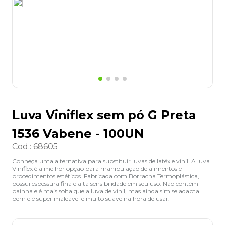
8
º
lapis
9
º
marca texto
10
º
caixa organizadora
Luva Viniflex sem pó G Preta
1536 Vabene - 100UN
Cod.
:
68605
Conheça uma alternativa para substituir luvas de latéx e vinil! A luva
Viniflex é a melhor opção para manipulação de alimentos e
procedimentos estéticos. Fabricada com Borracha Termoplástica,
possui espessura fina e alta sensibilidade em seu uso. Não contém
bainha e é mais solta que a luva de vinil, mas ainda sim se adapta
bem e é super maleável e muito suave na hora de usar.