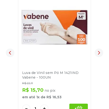
Luva de Vinil sem Pó M 1421IND
Vabene - 100UN
R$
22
,
11
R$
15
,
70
no pix
em até
1
x de
R$
16
,
53
－
＋
+