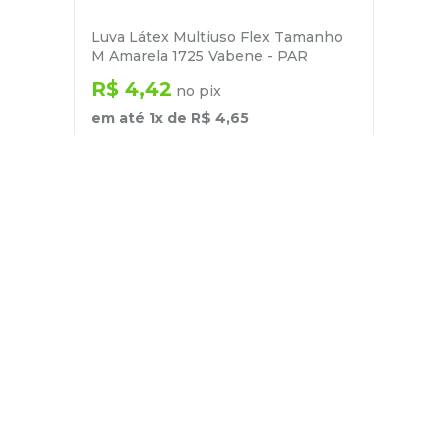
Luva Látex Multiuso Flex Tamanho
M Amarela 1725 Vabene - PAR
R$
4
,
42
no pix
em até
1
x de
R$
4
,
65
－
＋
+
Cadastre-se
E receba nossas novidades e ofertas