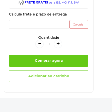
FRETE GRÁTIS
para ES, MG, RJ, BA*
Quantidade
－
＋
Comprar agora
Adicionar ao carrinho