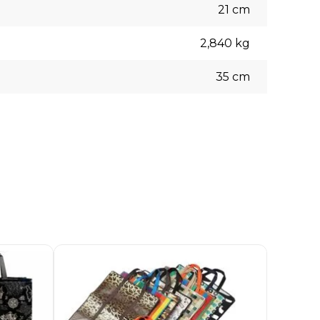
21
cm
2,840
kg
35
cm