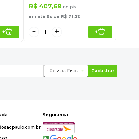
R$
407
,
69
no pix
em até
6
x de
R$
71
,
52
－
＋
+
+
Pessoa Física
Cadastrar
juda
Segurança
dosaopaulo.com.br
5050