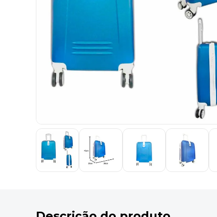
9
º
marca texto
10
º
cola
Descrição do produto