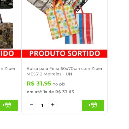
em Zíper
Bolsa para Feira 60x70cm com Zíper
ME5512 Meireles - UN
R$
31
,
95
no pix
em até
1
x de
R$
33
,
63
－
＋
+
+