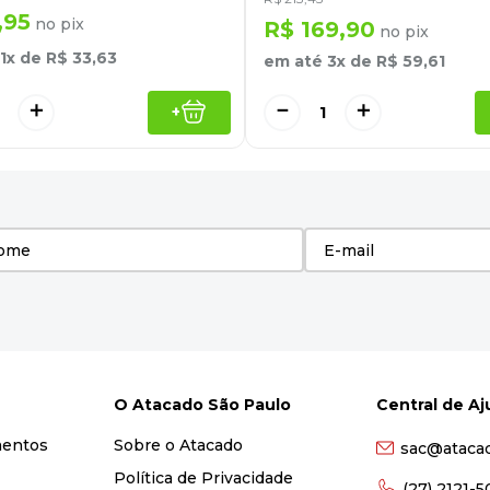
,
95
no pix
R$
169
,
90
no pix
1
x de
R$
33
,
63
em até
3
x de
R$
59
,
61
＋
－
＋
+
O Atacado São Paulo
Central de A
mentos
Sobre o Atacado
sac@ataca
Política de Privacidade
(27) 2121-