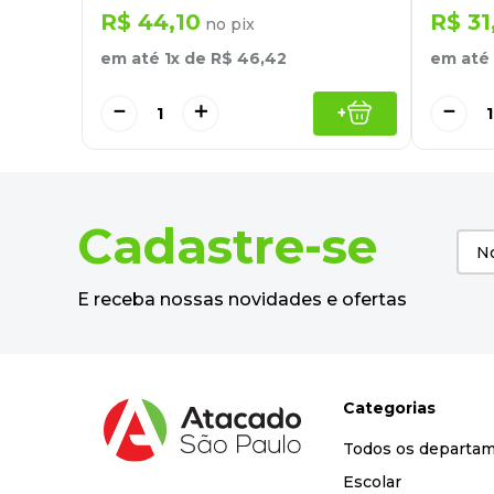
R$
44
,
10
R$
31
no pix
em até
1
x de
R$
46
,
42
em até
－
＋
－
+
Cadastre-se
E receba nossas novidades e ofertas
Categorias
Todos os departa
Escolar