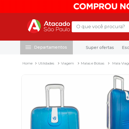
O que você procura?
Departamentos
Super ofertas
Esc
Termos mais buscados
1
º
mochila
Utilidades
Viagem
Malas e Bolsas
Mala Viag
2
º
sacola
3
º
mala
4
º
papel toalha
5
º
pasta
6
º
papel higienico
7
º
lapis
8
º
desinfetante