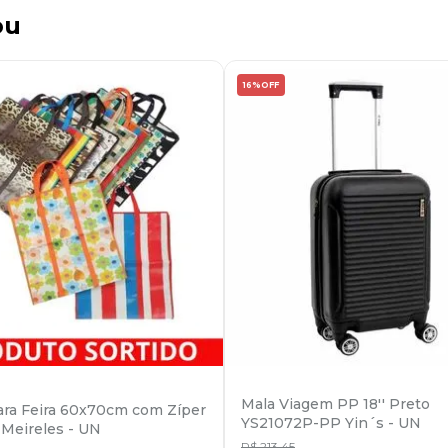
ou
16%
OFF
Mala Viagem PP 18'' Preto
ara Feira 60x70cm com Zíper
YS21072P-PP Yin´s - UN
Meireles - UN
R$
213
,
45