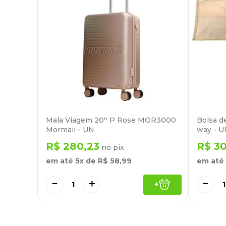
Mala Viagem 20'' P Rose MOR3000
Bolsa d
Mormaii - UN
way - U
R$
280
,
23
R$
3
no pix
em até
5
x de
R$
58
,
99
em até
－
＋
－
+