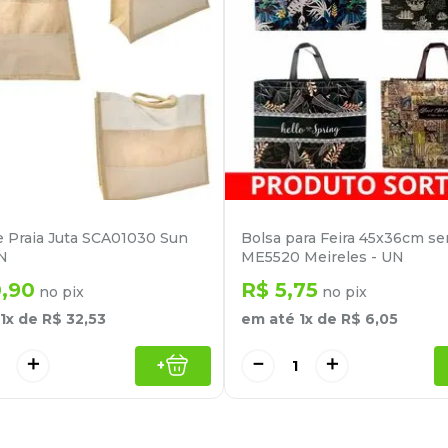
e Praia Juta SCA01030 Sun
Bolsa para Feira 45x36cm s
N
ME5520 Meireles - UN
0
,
90
R$
5
,
75
no pix
no pix
1
x de
R$
32
,
53
em até
1
x de
R$
6
,
05
＋
－
＋
+