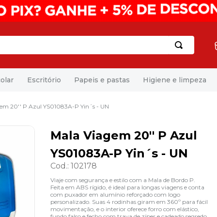
olar
Escritório
Papeis e pastas
Higiene e limpeza
em 20'' P Azul YS01083A-P Yin´s - UN
Mala Viagem 20'' P Azul
YS01083A-P Yin´s - UN
Cod.
:
102178
Viaje com segurança e estilo com a Mala de Bordo P.
Feita em ABS rígido, é ideal para longas viagens e conta
com puxador em alumínio reforçado com logo
personalizado. Suas 4 rodinhas giram em 360º para fácil
movimentação, e o interior oferece forro com elástico,
fundo falso e fecho com trava de zíper e cadeado segredo,