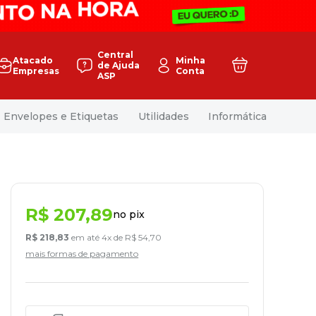
Central
Atacado
Minha
de Ajuda
Empresas
Conta
ASP
Envelopes e Etiquetas
Utilidades
Informática
R$
207
,
89
no pix
R$
218
,
83
em até
4
x de
R$
54
,
70
mais formas de pagamento