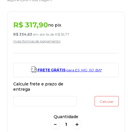
R$
317
,
90
no pix
R$
334
,
63
em até
6
x de
R$
55
,
77
mais formas de pagamento
FRETE GRÁTIS
para ES, MG, RJ, BA*
Quantidade
－
＋