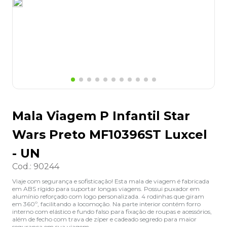
8
º
lapis
9
º
marca texto
10
º
caixa organizadora
Mala Viagem P Infantil Star
Wars Preto MF10396ST Luxcel
- UN
Cod.
:
90244
Viaje com segurança e sofisticação! Esta mala de viagem é fabricada
em ABS rígido para suportar longas viagens. Possui puxador em
alumínio reforçado com logo personalizada. 4 rodinhas que giram
em 360º, facilitando a locomoção. Na parte interior contém forro
interno com elástico e fundo falso para fixação de roupas e acessórios,
além de fecho com trava de zíper e cadeado segredo para maior
segurança em sua viagem.