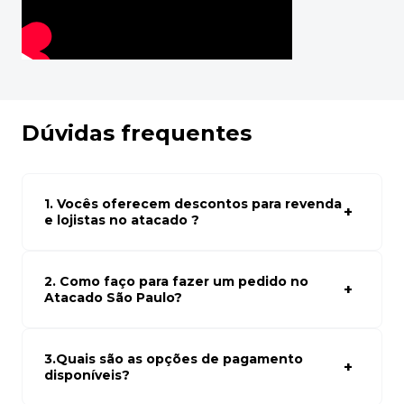
Dúvidas frequentes
1. Vocês oferecem descontos para revenda
e lojistas no atacado ?
Sim, temos preços especiais para compras no atacado.
Para ter acessos aos preços faça seus cadastro em
atacado empresas e compre com os melhores preços
2. Como faço para fazer um pedido no
para seu modelo de negócio
Atacado São Paulo?
Para fazer um pedido conosco, basta navegar em nosso
site, selecionar os produtos desejados e adicionar ao
carrinho. Em seguida, siga as instruções para finalizar a
3.Quais são as opções de pagamento
compra. Se precisar de ajuda, nossa equipe de suporte
disponíveis?
está à disposição para auxiliá-lo.