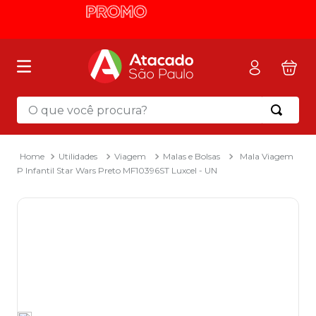
O que você procura?
Termos mais buscados
1
º
mochila
Utilidades
Viagem
Malas e Bolsas
Mala Viagem
P Infantil Star Wars Preto MF10396ST Luxcel - UN
2
º
sacola
3
º
mala
4
º
papel toalha
5
º
pasta
6
º
papel higienico
7
º
desinfetante