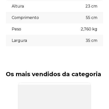
Aceitamos diversas formas de pagamento, incluindo pix
(5% off) cartões de crédito, boleto bancário. Você pode
Altura
23
cm
escolher a opção que melhor se adapte às suas
necessidades no momento do checkout.
Comprimento
55
cm
Peso
2,760
kg
Largura
35
cm
Os mais vendidos da categoria