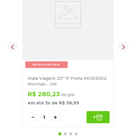
DIA DOS PAIS 2026
Mala Viagem 20'' P Preta MOR3002
Mormaii - UN
R$
280
,
23
no pix
em até
5
x de
R$
58
,
99
－
＋
+