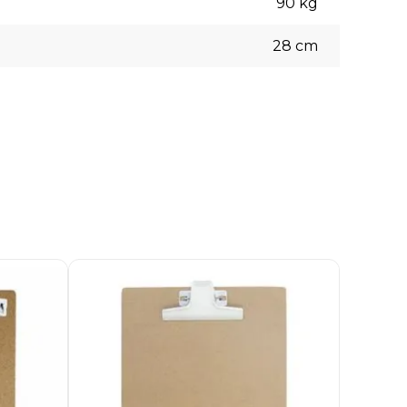
90
kg
28
cm