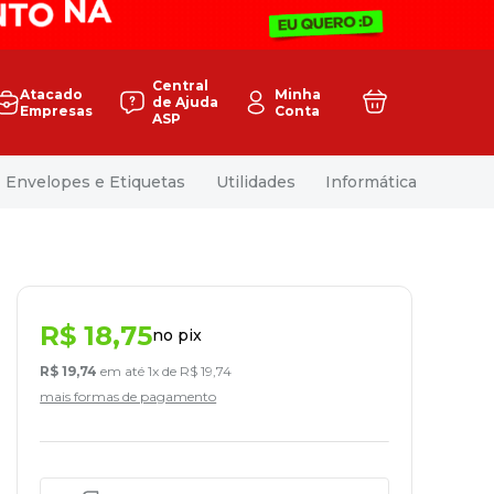
Central
Atacado
Minha
de Ajuda
Empresas
Conta
ASP
Envelopes e Etiquetas
Utilidades
Informática
R$
18
,
75
no pix
R$
19
,
74
em até
1
x de
R$
19
,
74
mais formas de pagamento