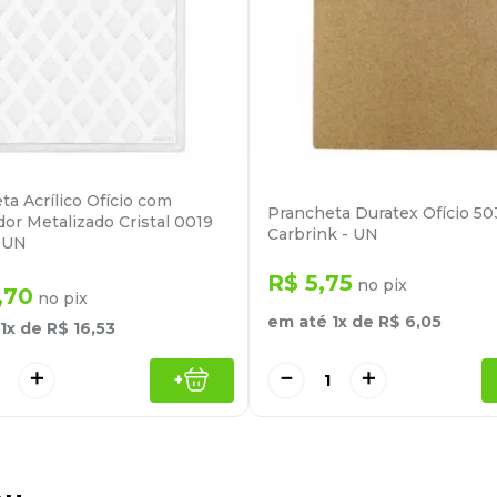
ta Acrílico Ofício com
Prancheta Duratex Ofício 50
or Metalizado Cristal 0019
Carbrink - UN
 UN
R$
5
,
75
no pix
,
70
no pix
em até
1
x de
R$
6
,
05
1
x de
R$
16
,
53
－
＋
＋
+