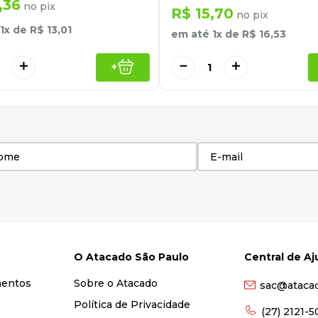
,
36
no pix
R$
15
,
70
no pix
1
x de
R$
13
,
01
em até
1
x de
R$
16
,
53
＋
－
＋
+
O Atacado São Paulo
Central de A
mentos
Sobre o Atacado
sac@ataca
Política de Privacidade
(27) 2121-