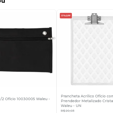
ou
17%
OFF
Prancheta Acrílico Ofício co
1/2 Ofício 10030005 Waleu -
Prendedor Metalizado Crista
Waleu - UN
R$
20
,
03