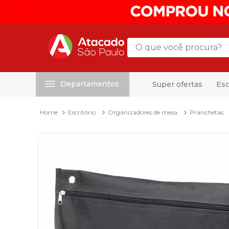
O que você procura?
Departamentos
Super ofertas
Esc
Termos mais buscados
1
º
mochila
Escritório
Organizadores de mesa
Pranchetas
2
º
sacola
3
º
mala
4
º
papel toalha
5
º
pasta
6
º
papel higienico
7
º
lapis
8
º
desinfetante