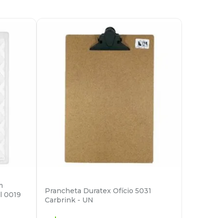
m
Prancheta Duratex Ofício 5031
l 0019
Carbrink - UN