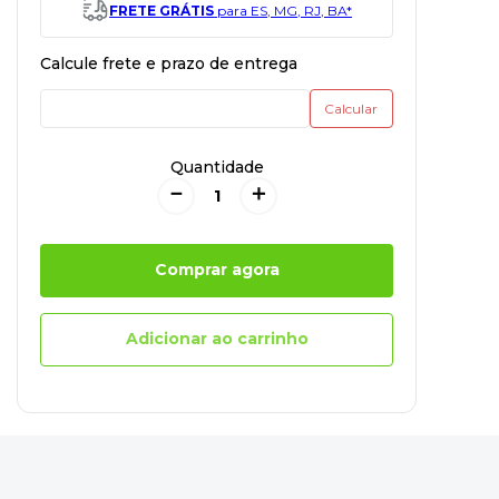
FRETE GRÁTIS
para ES, MG, RJ, BA*
Quantidade
－
＋
Comprar agora
Adicionar ao carrinho