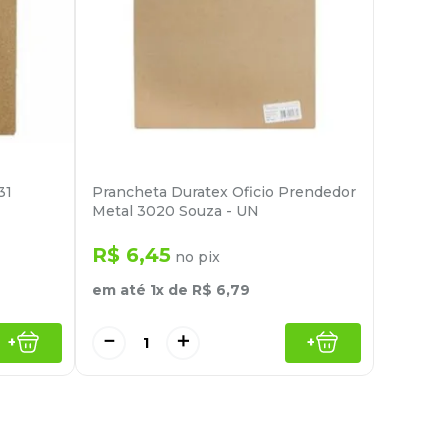
31
Prancheta Duratex Oficio Prendedor
Metal 3020 Souza - UN
R$
6
,
45
no pix
em até
1
x de
R$
6
,
79
－
＋
+
+