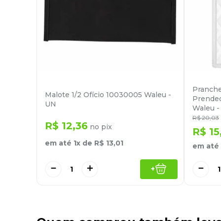
Pranche
Malote 1/2 Ofício 10030005 Waleu -
Prended
UN
Waleu -
R$
20
,
03
R$
12
,
36
no pix
R$
15
em até
1
x de
R$
13
,
01
em até
－
＋
－
+