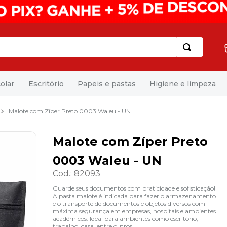
olar
Escritório
Papeis e pastas
Higiene e limpeza
Malote com Zíper Preto 0003 Waleu - UN
Malote com Zíper Preto
0003 Waleu - UN
Cod.
:
82093
Guarde seus documentos com praticidade e sofisticação!
A pasta malote é indicada para fazer o armazenamento
e o transporte de documentos e objetos diversos com
máxima segurança em empresas, hospitais e ambientes
acadêmicos. Ideal para ambientes como escritório,
trabalho, casa, entre outros.