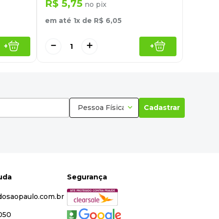
R$
5
,
75
no pix
em até
1
x de
R$
6
,
05
－
＋
+
+
Pessoa Física
Cadastrar
juda
Segurança
dosaopaulo.com.br
5050