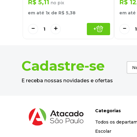
R$
5
,
11
R$
12
no pix
em até
1
x de
R$
5
,
38
em até
－
＋
－
+
Cadastre-se
E receba nossas novidades e ofertas
Categorias
Todos os departa
Escolar