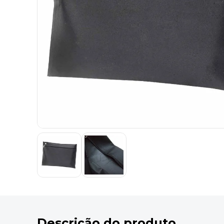
9
º
marca texto
10
º
cola
Descrição do produto