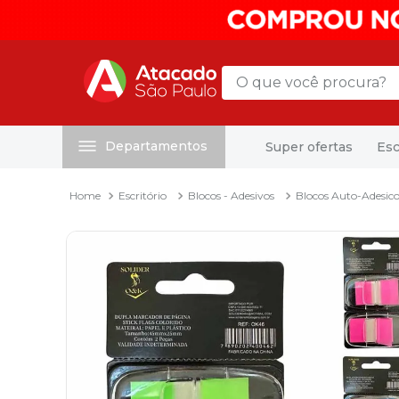
O que você procura?
Departamentos
Super ofertas
Esc
Termos mais buscados
1
º
mochila
Escritório
Blocos - Adesivos
Blocos Auto-Adesico
2
º
sacola
3
º
papel toalha
4
º
pasta
5
º
mala
6
º
papel higienico
7
º
caixa organizadora
8
º
grampeador