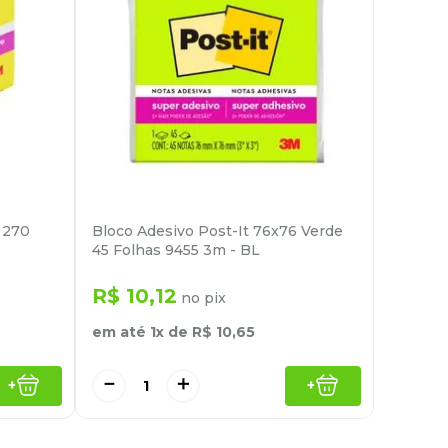
 270
Bloco Adesivo Post-It 76x76 Verde
45 Folhas 9455 3m - BL
R$
10
,
12
no pix
em até
1
x de
R$
10
,
65
－
＋
+
+