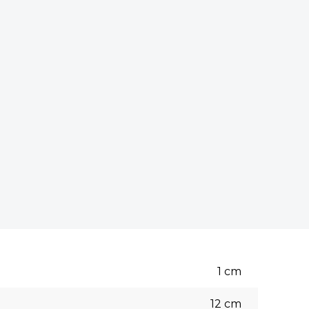
1
cm
12
cm