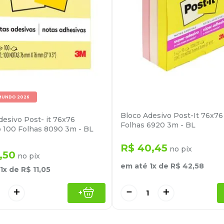
MUNDO 2026
Bloco Adesivo Post-It 76x76
desivo Post- it 76x76
Folhas 6920 3m - BL
 100 Folhas 8090 3m - BL
R$
40
,
45
no pix
,
50
no pix
em até
1
x de
R$
42
,
58
1
x de
R$
11
,
05
－
＋
＋
+