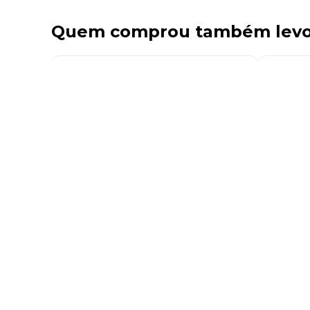
Quem comprou também lev
26%
OFF
Bloco Adesivo Post-it 38x50 tropical
Bloco A
50 Folhas 2267 3m - 4BL