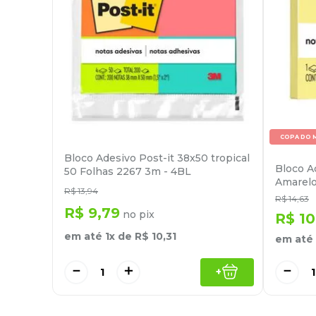
COPA DO 
Bloco Adesivo Post-it 38x50 tropical
Bloco A
50 Folhas 2267 3m - 4BL
Amarelo
R$
13
,
94
R$
14
,
63
R$
9
,
79
no pix
R$
10
em até
1
x de
R$
10
,
31
em até
－
＋
－
+