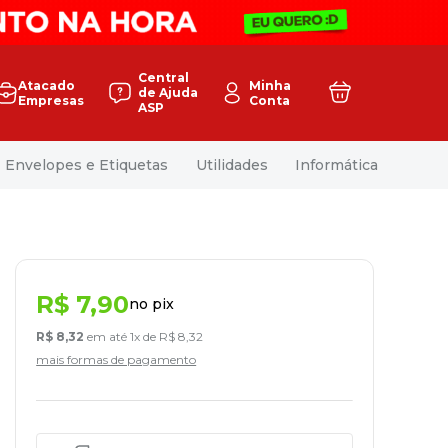
Central
Atacado
Minha
de Ajuda
Empresas
Conta
ASP
Envelopes e Etiquetas
Utilidades
Informática
R$
7
,
90
no pix
R$
8
,
32
em até
1
x de
R$
8
,
32
mais formas de pagamento