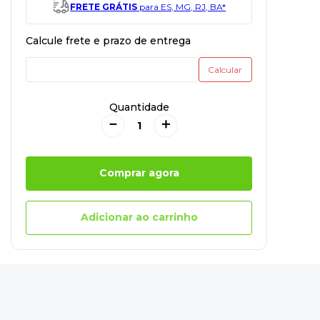
FRETE GRÁTIS
para ES, MG, RJ, BA*
Quantidade
－
＋
Comprar agora
Adicionar ao carrinho