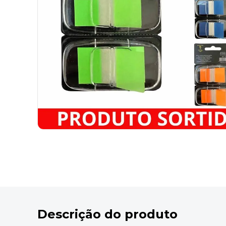
9
º
marca texto
10
º
lapis
Descrição do produto