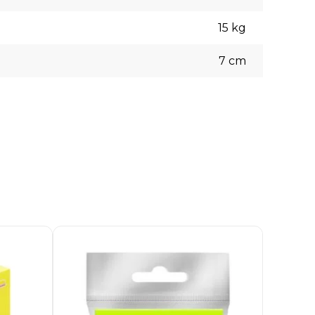
15
kg
7
cm