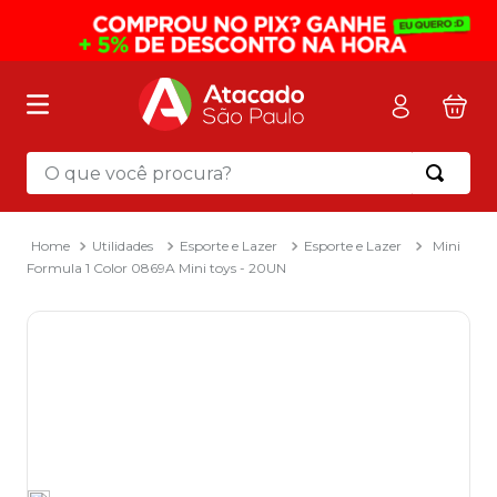
O que você procura?
Termos mais buscados
1
º
mochila
Utilidades
Esporte e Lazer
Esporte e Lazer
Mini
Formula 1 Color 0869A Mini toys - 20UN
2
º
sacola
3
º
mala
4
º
papel toalha
5
º
pasta
6
º
papel higienico
7
º
lapis