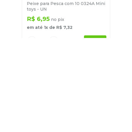
Peixe para Pesca com 10 0324A Mini
toys - UN
R$
6
,
95
no pix
em até
1
x de
R$
7
,
32
－
＋
+
Cadastre-se
E receba nossas novidades e ofertas