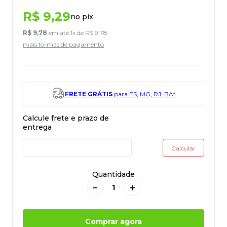
R$
9
,
29
no pix
R$
9
,
78
em até
1
x de
R$
9
,
78
mais formas de pagamento
FRETE GRÁTIS
para ES, MG, RJ, BA*
Quantidade
－
＋
Comprar agora