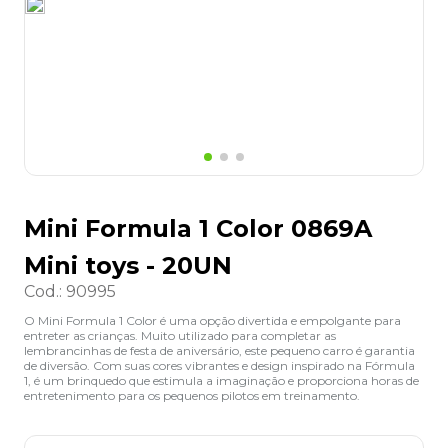
8
º
desinfetante
9
º
marca texto
10
º
cola
Mini Formula 1 Color 0869A
Mini toys - 20UN
Cod.
:
90995
O Mini Formula 1 Color é uma opção divertida e empolgante para
entreter as crianças. Muito utilizado para completar as
lembrancinhas de festa de aniversário, este pequeno carro é garantia
de diversão. Com suas cores vibrantes e design inspirado na Fórmula
1, é um brinquedo que estimula a imaginação e proporciona horas de
entretenimento para os pequenos pilotos em treinamento.