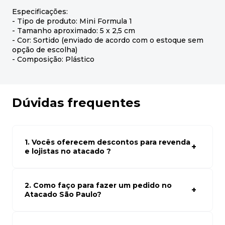
Especificações:
- Tipo de produto: Mini Formula 1
- Tamanho aproximado: 5 x 2,5 cm
- Cor: Sortido (enviado de acordo com o estoque sem
opção de escolha)
- Composição: Plástico
Dúvidas frequentes
1. Vocês oferecem descontos para revenda
e lojistas no atacado ?
Sim, temos preços especiais para compras no atacado.
Para ter acessos aos preços faça seus cadastro em
atacado empresas e compre com os melhores preços
2. Como faço para fazer um pedido no
para seu modelo de negócio
Atacado São Paulo?
Para fazer um pedido conosco, basta navegar em nosso
site, selecionar os produtos desejados e adicionar ao