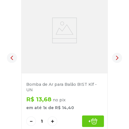
Bomba de Ar para Balão BIST Klf -
UN
R$
13
,
68
no pix
em até
1
x de
R$
14
,
40
－
＋
+