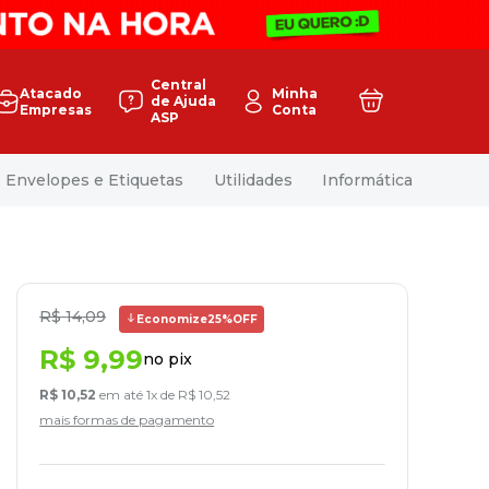
Central
Atacado
Minha
de Ajuda
Empresas
Conta
ASP
Envelopes e Etiquetas
Utilidades
Informática
R$
14
,
09
Economize
25%
OFF
R$
9
,
99
no pix
R$
10
,
52
em até
1
x de
R$
10
,
52
mais formas de pagamento