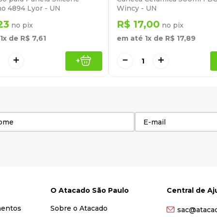
o 4894 Lyor - UN
Wincy - UN
23
R$
17
,
00
no pix
no pix
1
x de
R$
7
,
61
em até
1
x de
R$
17
,
89
＋
－
＋
+
O Atacado São Paulo
Central de A
mentos
Sobre o Atacado
sac@ataca