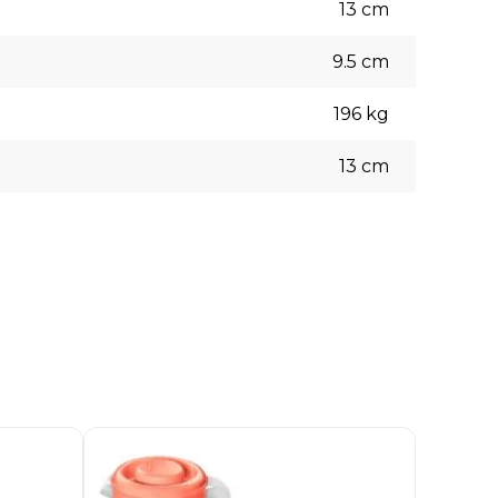
13
cm
9.5
cm
196
kg
13
cm