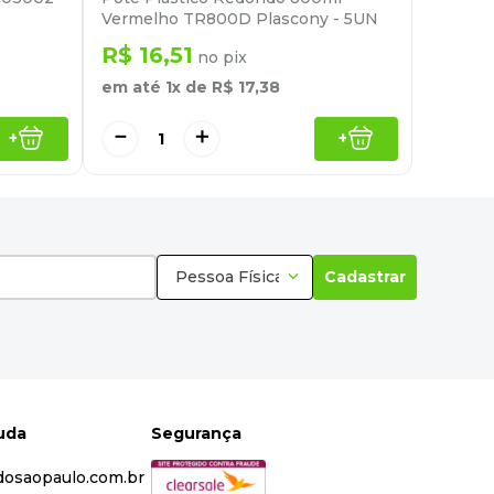
Vermelho TR800D Plascony - 5UN
R$
16
,
51
no pix
em até
1
x de
R$
17
,
38
－
＋
+
+
Pessoa Física
Cadastrar
juda
Segurança
dosaopaulo.com.br