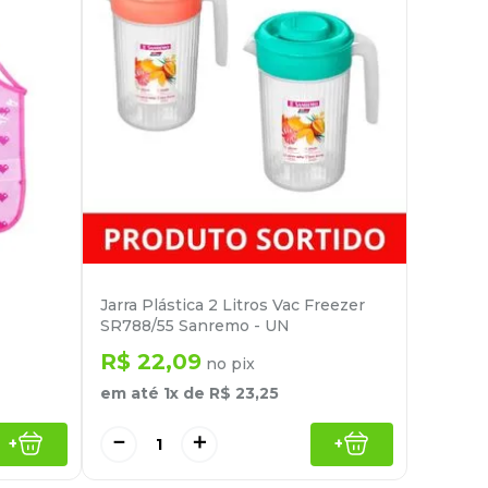
Jarra Plástica 2 Litros Vac Freezer
SR788/55 Sanremo - UN
R$
22
,
09
no pix
em até
1
x de
R$
23
,
25
－
＋
+
+