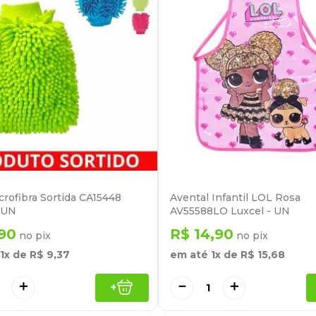
crofibra Sortida CA15448
Avental Infantil LOL Rosa
- UN
AV55588LO Luxcel - UN
90
R$
14
,
90
no pix
no pix
1
x de
R$
9
,
37
em até
1
x de
R$
15
,
68
＋
－
＋
+