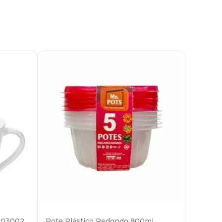
C03002
Pote Plástico Redondo 800ml