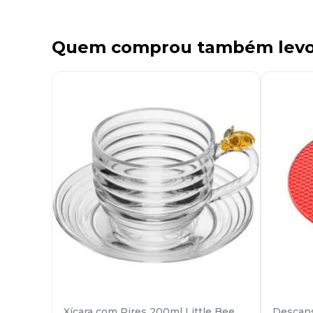
Quem comprou também lev
Xícara com Pires 200ml Little Bee
Descans