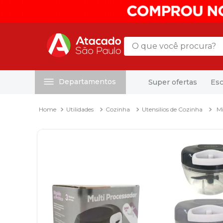
O que você procura?
Departamentos
Super ofertas
Esc
Termos mais buscados
1
º
mochila
Utilidades
Cozinha
Utensilios de Cozinha
Mi
2
º
sacola
3
º
papel toalha
4
º
mala
5
º
pasta
6
º
papel higienico
7
º
caixa organizadora
8
º
grampeador