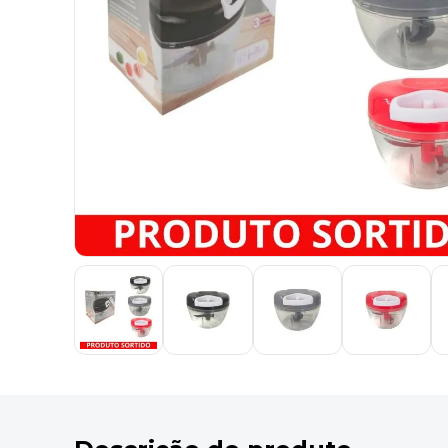
9
º
desinfetante
10
º
marca texto