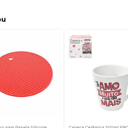
ou
o para Panela Silicone
Caneca Cerâmica 300ml FB