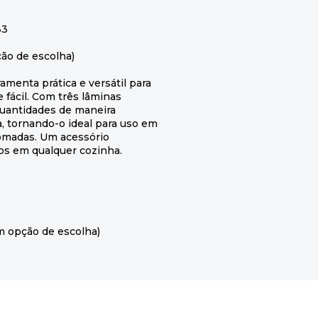
33
ão de escolha)
menta prática e versátil para
e fácil. Com três lâminas
quantidades de maneira
a, tornando-o ideal para uso em
omadas. Um acessório
tos em qualquer cozinha.
m opção de escolha)