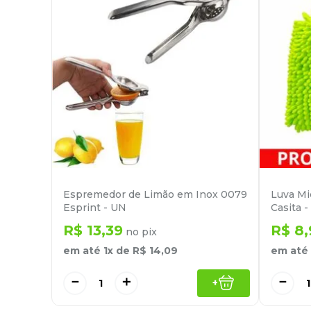
Espremedor de Limão em Inox 0079
Luva Mi
Esprint - UN
Casita 
R$
13
,
39
R$
8
,
no pix
em até
1
x de
R$
14
,
09
em até
－
＋
－
+