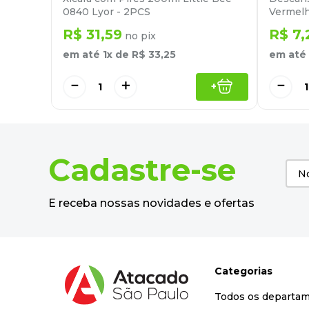
0840 Lyor - 2PCS
Vermelh
R$
31
,
59
R$
7
,
no pix
em até
1
x de
R$
33
,
25
em até
－
＋
－
+
Cadastre-se
E receba nossas novidades e ofertas
Categorias
Todos os departa