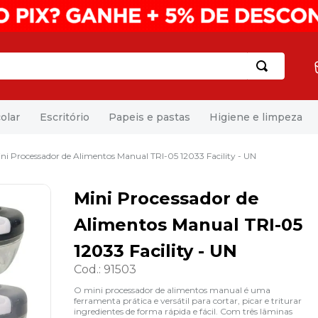
olar
Escritório
Papeis e pastas
Higiene e limpeza
ni Processador de Alimentos Manual TRI-05 12033 Facility - UN
Mini Processador de
Alimentos Manual TRI-05
12033 Facility - UN
Cod.
:
91503
O mini processador de alimentos manual é uma
ferramenta prática e versátil para cortar, picar e triturar
ingredientes de forma rápida e fácil. Com três lâminas