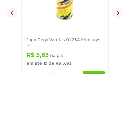
Jogo Pega Varetas 0423A Mini toys -
PT
R$
5
,
63
no pix
em até
1
x de
R$
5
,
93
－
＋
+
Cadastre-se
E receba nossas novidades e ofertas