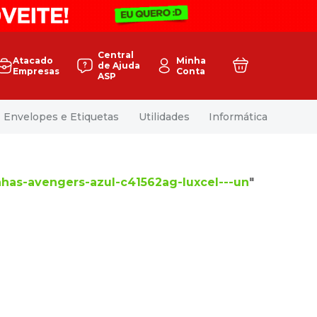
Central
Atacado
Minha
de Ajuda
Empresas
Conta
ASP
Envelopes e Etiquetas
Utilidades
Informática
has-avengers-azul-c41562ag-luxcel---un
"