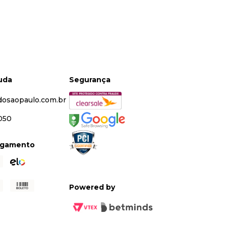
juda
Segurança
dosaopaulo.com.br
5050
agamento
Powered by