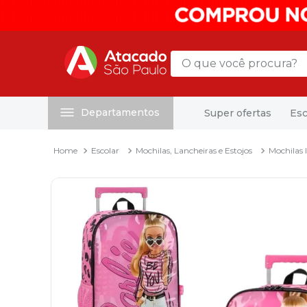
O que você procura?
Departamentos
Super ofertas
Esc
Termos mais buscados
1
º
mochila
Escolar
Mochilas, Lancheiras e Estojos
Mochilas I
2
º
sacola
3
º
papel toalha
4
º
mala
5
º
pasta
6
º
papel higienico
7
º
caixa organizadora
8
º
grampeador