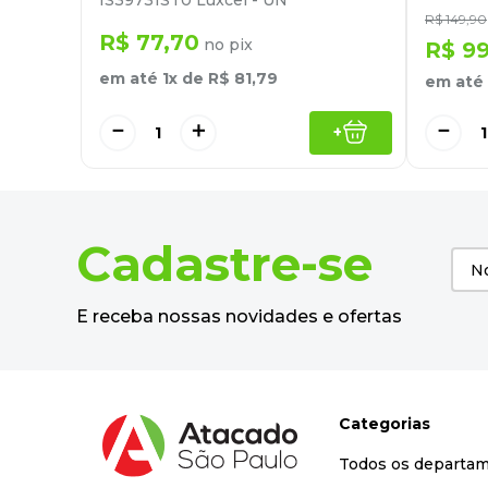
IS39731ST0 Luxcel - UN
R$
149
,
90
R$
77
,
70
no pix
R$
9
em até
1
x de
R$
81
,
79
em até
－
＋
－
+
Cadastre-se
E receba nossas novidades e ofertas
Categorias
Todos os departa