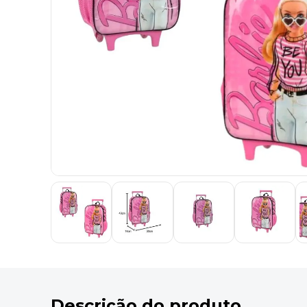
9
º
desinfetante
10
º
marca texto
Descrição do produto