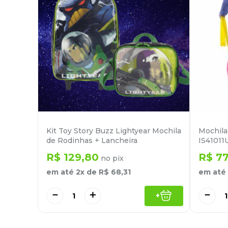
Kit Toy Story Buzz Lightyear Mochila
Mochila 
de Rodinhas + Lancheira
IS41011
R$
129
,
80
R$
7
no pix
em até
2
x de
R$
68
,
31
em até
－
＋
－
+