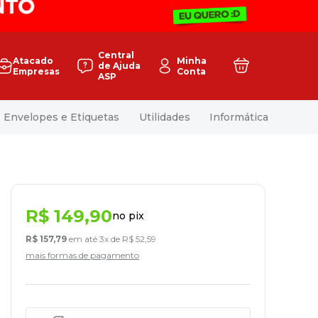
Central
Atacado
Minha
de Ajuda
Empresas
Conta
ASP
Envelopes e Etiquetas
Utilidades
Informática
R$
149
,
90
no pix
R$
157
,
79
em até
3
x de
R$
52
,
59
mais formas de pagamento