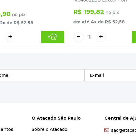
MC46822BB Luxcel - UN
R$
199
,
82
no pix
9
,
90
no pix
em até
4
x de
R$
52
,
58
2
x de
R$
52
,
58
－
＋
＋
+
O Atacado São Paulo
Central de A
mentos
Sobre o Atacado
sac@ataca