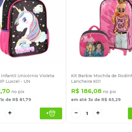
Infantil Unicórnio Violeta
Kit Barbie Mochila de Rodin
UP Luxcel - UN
Lancheira K01
7
,
70
R$
186
,
08
no pix
no pix
1
x de
R$
81
,
79
em até
3
x de
R$
65
,
29
＋
－
＋
+