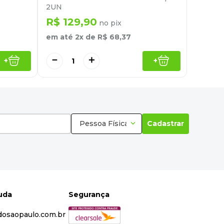
2UN
R$
129
,
90
no pix
em até
2
x de
R$
68
,
37
－
＋
+
+
Pessoa Física
Cadastrar
juda
Segurança
dosaopaulo.com.br