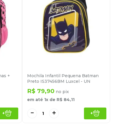
has +
Mochila Infantil Pequena Batman
Preto IS37456BM Luxcel - UN
R$
79
,
90
no pix
em até
1
x de
R$
84
,
11
－
＋
+
+