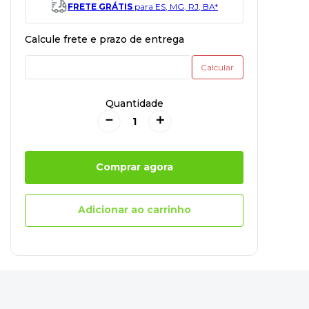
FRETE GRÁTIS
para ES, MG, RJ, BA*
Quantidade
－
＋
Comprar agora
Adicionar ao carrinho