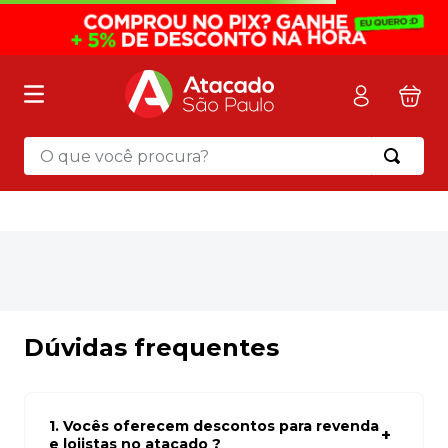
O que você procura?
OOPS!
Não encontramos nenhum resultado
para "
mochila-de-rodinhas-up4you-
azul-panda-ic41032up-luxcel---un
"
O que eu devo fazer?
Verifique os termos digitados.
Tente utilizar uma única palavra.
Utilize termos genéricos na busca.
Tente utilizar sinônimos do termo