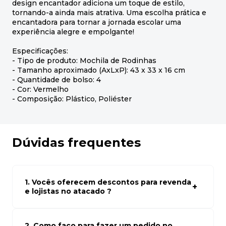
design encantador adiciona um toque de estilo,
tornando-a ainda mais atrativa. Uma escolha prática e
encantadora para tornar a jornada escolar uma
experiência alegre e empolgante!
Especificações:
- Tipo de produto: Mochila de Rodinhas
- Tamanho aproximado (AxLxP): 43 x 33 x 16 cm
- Quantidade de bolso: 4
- Cor: Vermelho
- Composição: Plástico, Poliéster
Dúvidas frequentes
1. Vocês oferecem descontos para revenda
e lojistas no atacado ?
Sim, temos preços especiais para compras no atacado.
Para ter acessos aos preços faça seus cadastro em
atacado empresas e compre com os melhores preços
2. Como faço para fazer um pedido no