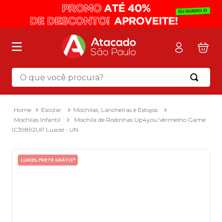
O que você procura?
Termos mais buscados
1
º
mochila
Escolar
Mochilas, Lancheiras e Estojos
Mochilas Infantil
Mochila de Rodinhas Up4you Vermelho Game
2
º
sacola
IC39892UP Luxcel - UN
3
º
papel toalha
4
º
pasta
LUXCEL FRETE GRÁTIS*
5
º
mala
6
º
papel higienico
7
º
caixa organizadora