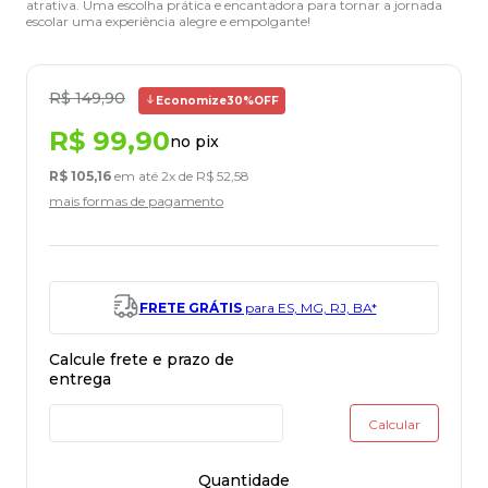
atrativa. Uma escolha prática e encantadora para tornar a jornada
escolar uma experiência alegre e empolgante!
R$
149
,
90
Economize
30%
OFF
R$
99
,
90
no pix
R$
105
,
16
em até
2
x de
R$
52
,
58
mais formas de pagamento
FRETE GRÁTIS
para ES, MG, RJ, BA*
Quantidade