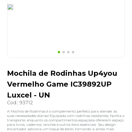
8
º
grampeador
9
º
marca texto
10
º
lapis
Mochila de Rodinhas Up4you
Vermelho Game IC39892UP
Luxcel - UN
Cod.
:
93712
A Mochila de Rodinhas é o complemento perfeito para atender às
suas necessidades diárias! Equipada com rodinhas resistentes, facilita o
transporte, enquanto os compartimentos espaçosos oferecem espaço
para livros, cadernos, lanches e outros itens essenciais. Seu design
encantador adiciona um toque de estilo, tornando-a ainda mais