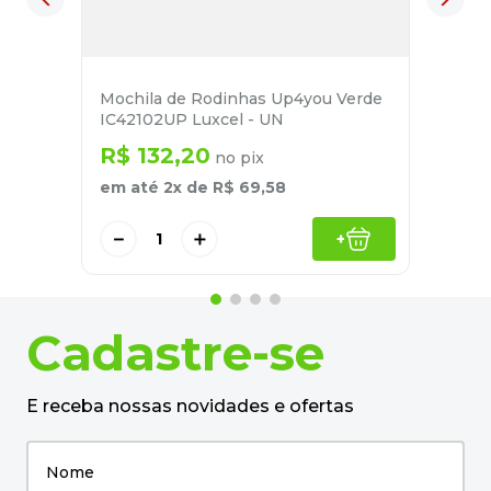
Mochila de Rodinhas Up4you Verde
IC42102UP Luxcel - UN
R$
132
,
20
no pix
em até
2
x de
R$
69
,
58
－
＋
+
Cadastre-se
E receba nossas novidades e ofertas