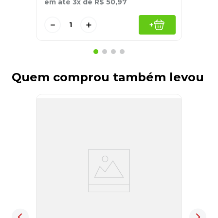
em até
3
x de
R$
50
,
97
－
＋
+
Quem comprou também levou