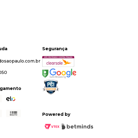
juda
Segurança
dosaopaulo.com.br
5050
agamento
Powered by