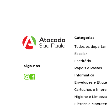
9
º
marca texto
10
º
caixa organizadora
Categorias
Todos os departa
Escolar
Escritório
Siga-nos
Papéis e Pastas
Informática
Envelopes e Etiqu
Cartuchos e Impre
Higiene e Limpeza
Elétrica e Manute