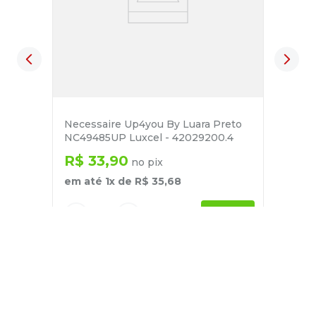
Necessaire Up4you By Luara Preto
NC49485UP Luxcel - 42029200.4
R$
33
,
90
no pix
em até
1
x de
R$
35
,
68
－
＋
+
Cadastre-se