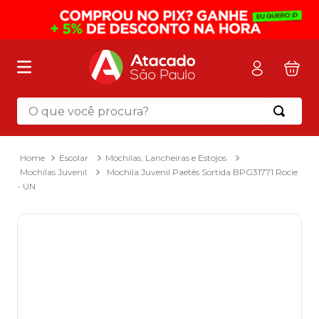
O que você procura?
Termos mais buscados
1
º
mochila
Escolar
Mochilas, Lancheiras e Estojos
Mochilas Juvenil
Mochila Juvenil Paetês Sortida BPG31771 Rocie
2
º
sacola
- UN
3
º
mala
4
º
papel toalha
5
º
pasta
6
º
papel higienico
7
º
desinfetante