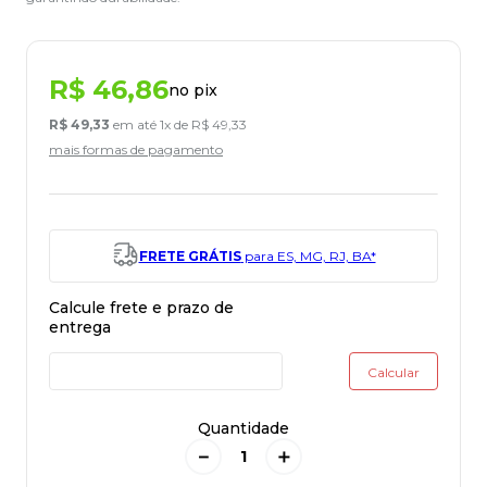
R$
46
,
86
no pix
R$
49
,
33
em até
1
x de
R$
49
,
33
mais formas de pagamento
FRETE GRÁTIS
para ES, MG, RJ, BA*
Quantidade
－
＋