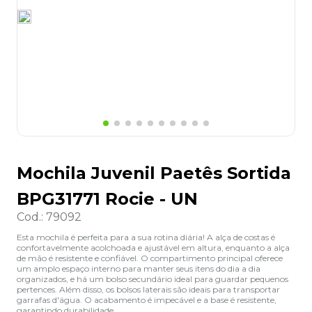
8
º
lapis
9
º
marca texto
10
º
caixa organizadora
Mochila Juvenil Paetês Sortida
BPG31771 Rocie - UN
Cod.
:
79092
Esta mochila é perfeita para a sua rotina diária! A alça de costas é
confortavelmente acolchoada e ajustável em altura, enquanto a alça
de mão é resistente e confiável. O compartimento principal oferece
um amplo espaço interno para manter seus itens do dia a dia
organizados, e há um bolso secundário ideal para guardar pequenos
pertences. Além disso, os bolsos laterais são ideais para transportar
garrafas d'água. O acabamento é impecável e a base é resistente,
garantindo durabilidade.