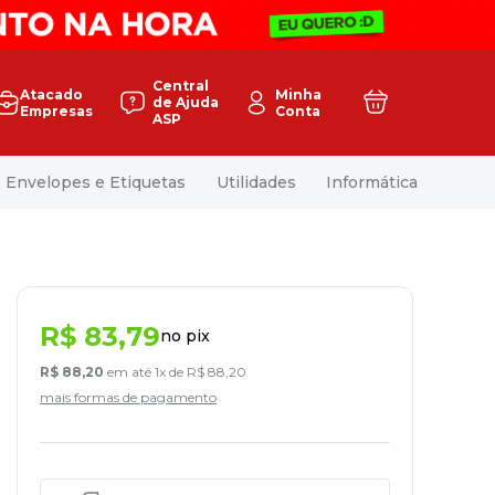
Central
Atacado
Minha
de Ajuda
Empresas
Conta
ASP
Envelopes e Etiquetas
Utilidades
Informática
R$
83
,
79
no pix
R$
88
,
20
em até
1
x de
R$
88
,
20
mais formas de pagamento