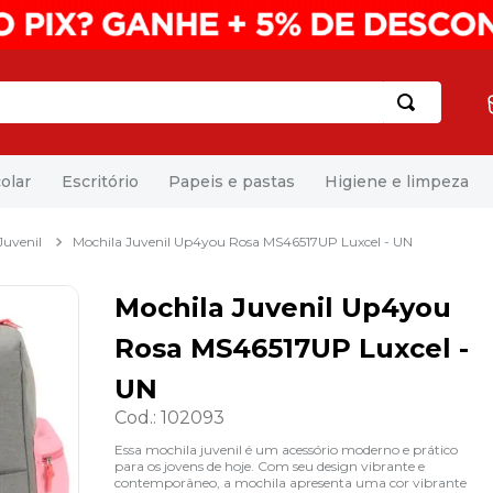
olar
Escritório
Papeis e pastas
Higiene e limpeza
Juvenil
Mochila Juvenil Up4you Rosa MS46517UP Luxcel - UN
Mochila Juvenil Up4you
Rosa MS46517UP Luxcel -
UN
Cod.
:
102093
Essa mochila juvenil é um acessório moderno e prático
para os jovens de hoje. Com seu design vibrante e
contemporâneo, a mochila apresenta uma cor vibrante