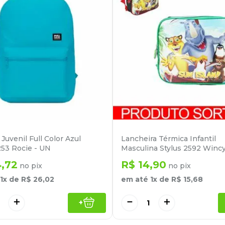
Juvenil Full Color Azul
Lancheira Térmica Infantil
53 Rocie - UN
Masculina Stylus 2592 Winc
4
,
72
R$
14
,
90
no pix
no pix
1
x de
R$
26
,
02
em até
1
x de
R$
15
,
68
＋
－
＋
+