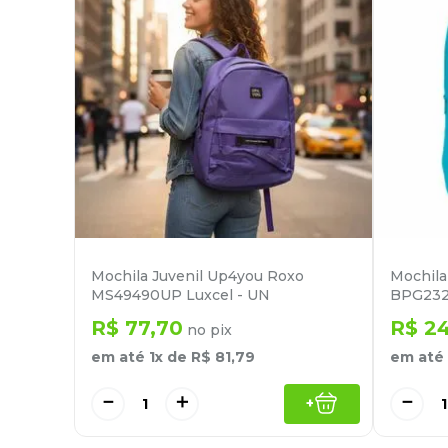
Mochila Juvenil Up4you Roxo
Mochila 
MS49490UP Luxcel - UN
BPG232
R$
77
,
70
R$
2
no pix
em até
1
x de
R$
81
,
79
em até
－
＋
－
+