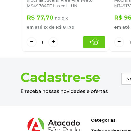
Mochila Juvenil Free Fire Preto
Mochila
MS49784FF Luxcel - UN
MJ49133
R$
77
,
70
R$
9
no pix
em até
1
x de
R$
81
,
79
em até
－
＋
－
+
Cadastre-se
E receba nossas novidades e ofertas
Categorias