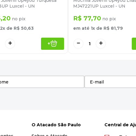
 Juvenil Up4you Turquesa
Mochila Juvenil Up4you Lilá
UP Luxcel - UN
MJ47221UP Luxcel - UN
6
,
20
R$
77
,
70
no pix
no pix
2
x de
R$
50
,
63
em até
1
x de
R$
81
,
79
＋
－
＋
+
O Atacado São Paulo
Central de A