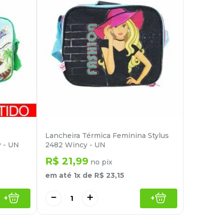
Lancheira Térmica Feminina Stylus
y - UN
2482 Wincy - UN
R$
21
,
99
no pix
em até
1
x de
R$
23
,
15
－
＋
+
+