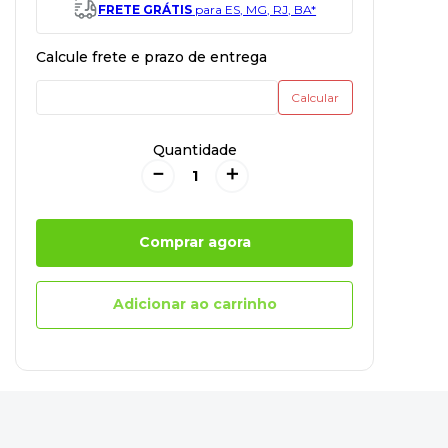
FRETE GRÁTIS
para ES, MG, RJ, BA*
Quantidade
－
＋
Comprar agora
Adicionar ao carrinho