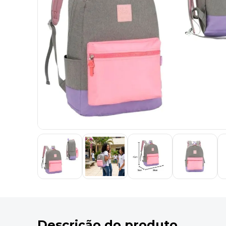
9
º
marca texto
10
º
cola
Descrição do produto