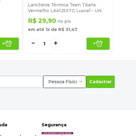
s
Lancheira Térmica Teen Titans
Vermelho LA41253TG Luxcel - UN
R$
29
,
90
no pix
em até
1
x de
R$
31
,
47
－
＋
+
+
Pessoa Física
Cadastrar
juda
Segurança