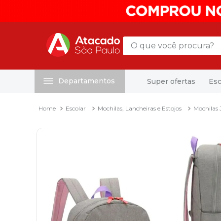
O que você procura?
Departamentos
Super ofertas
Esc
Termos mais buscados
1
º
mochila
Escolar
Mochilas, Lancheiras e Estojos
Mochilas 
2
º
sacola
3
º
mala
4
º
papel toalha
5
º
pasta
6
º
papel higienico
7
º
lapis
8
º
desinfetante