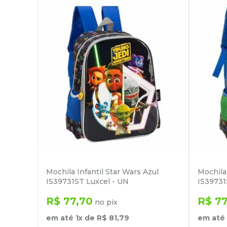
Mochila Infantil Star Wars Azul
Mochila
IS39731ST Luxcel - UN
IS39731
R$
77
,
70
R$
7
no pix
em até
1
x de
R$
81
,
79
em até