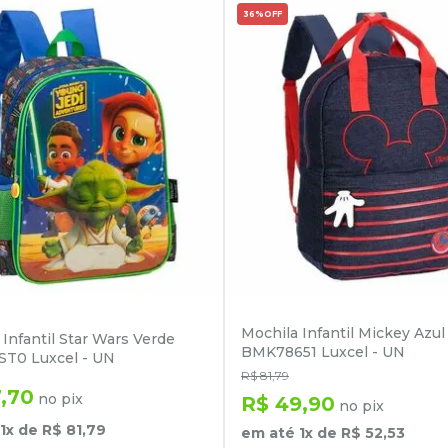
36%
OFF
Mochila Infantil Mickey Azul
 Infantil Star Wars Verde
BMK78651 Luxcel - UN
ST0 Luxcel - UN
R$
81
,
79
7
,
70
no pix
R$
49
,
90
no pix
1
x de
R$
81
,
79
em até
1
x de
R$
52
,
53