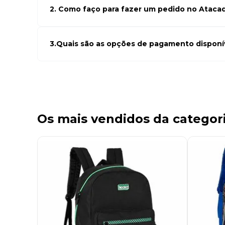
seus cadastro em atacado empresas e compre com os me
de negócio
2. Como faço para fazer um pedido no Ataca
Para fazer um pedido conosco, basta navegar em nosso si
desejados e adicionar ao carrinho. Em seguida, siga as ins
Se precisar de ajuda, nossa equipe de suporte está à dispos
3.Quais são as opções de pagamento disponí
Aceitamos diversas formas de pagamento, incluindo pix (5
bancário. Você pode escolher a opção que melhor se ada
momento do checkout.
Os mais vendidos da categor