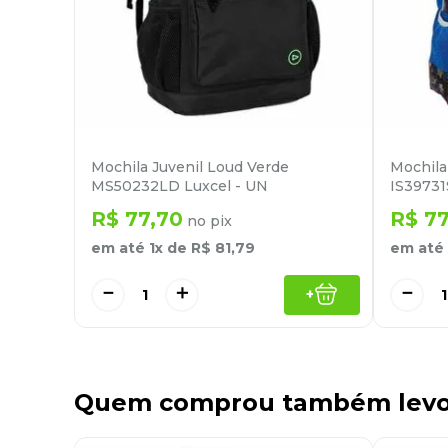
Mochila Juvenil Loud Verde
Mochila 
MS50232LD Luxcel - UN
IS39731
R$
77
,
70
R$
7
no pix
em até
1
x de
R$
81
,
79
em até
－
＋
－
+
Quem comprou também lev