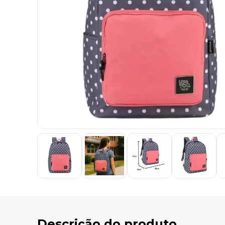
9
º
desinfetante
10
º
marca texto
Descrição do produto