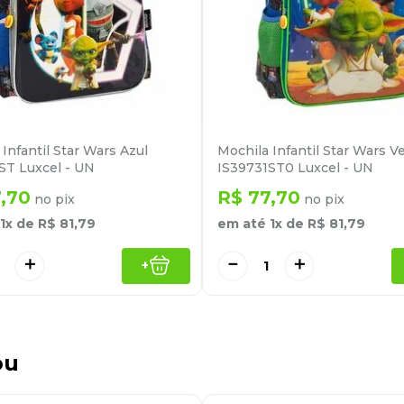
Infantil Star Wars Azul
Mochila Infantil Star Wars V
ST Luxcel - UN
IS39731ST0 Luxcel - UN
7
,
70
R$
77
,
70
no pix
no pix
1
x de
R$
81
,
79
em até
1
x de
R$
81
,
79
＋
－
＋
+
ou