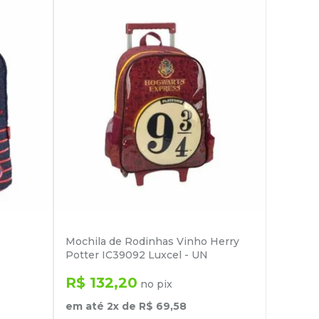
Mochila de Rodinhas Vinho Herry
Potter IC39092 Luxcel - UN
R$
132
,
20
no pix
em até
2
x de
R$
69
,
58