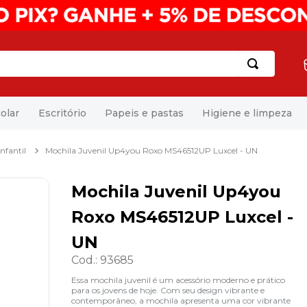
olar
Escritório
Papeis e pastas
Higiene e limpeza
nfantil
Mochila Juvenil Up4you Roxo MS46512UP Luxcel - UN
Mochila Juvenil Up4you
Roxo MS46512UP Luxcel -
UN
Cod.
:
93685
Essa mochila juvenil é um acessório moderno e prático
para os jovens de hoje. Com seu design vibrante e
contemporâneo, a mochila apresenta uma cor vibrante