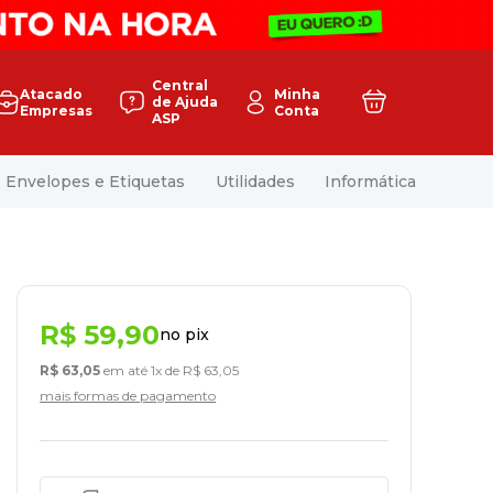
Central
Atacado
Minha
de Ajuda
Empresas
Conta
ASP
Envelopes e Etiquetas
Utilidades
Informática
R$
59
,
90
no pix
R$
63
,
05
em até
1
x de
R$
63
,
05
mais formas de pagamento