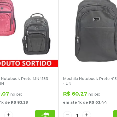
a Notebook Preto MN4183
Mochila Notebook Preto 41
UN
- UN
9
,
07
R$
60
,
27
no pix
no pix
1
x de
R$
83
,
23
em até
1
x de
R$
63
,
44
＋
－
＋
+