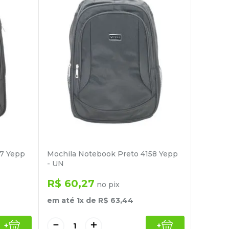
57 Yepp
Mochila Notebook Preto 4158 Yepp
- UN
R$
60
,
27
no pix
em até
1
x de
R$
63
,
44
－
＋
+
+