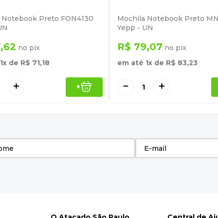
a Notebook Preto FON4130
Mochila Notebook Preto M
UN
Yepp - UN
7
,
62
R$
79
,
07
no pix
no pix
1
x de
R$
71
,
18
em até
1
x de
R$
83
,
23
＋
－
＋
+
O Atacado São Paulo
Central de A