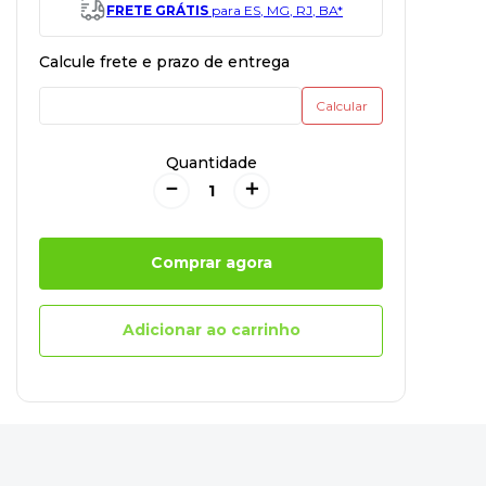
FRETE GRÁTIS
para ES, MG, RJ, BA*
Quantidade
－
＋
Comprar agora
Adicionar ao carrinho