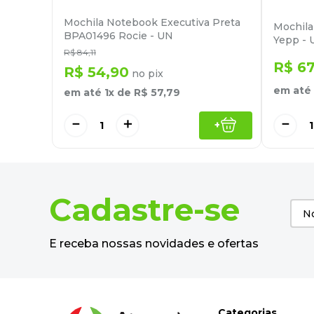
Mochila Notebook Executiva Preta
Mochil
BPA01496 Rocie - UN
Yepp - 
R$
84
,
11
R$
6
R$
54
,
90
no pix
em até
em até
1
x de
R$
57
,
79
－
－
＋
+
Cadastre-se
E receba nossas novidades e ofertas
Categorias