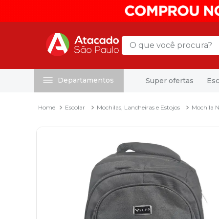
O que você procura?
Departamentos
Super ofertas
Esc
Termos mais buscados
1
º
mochila
Escolar
Mochilas, Lancheiras e Estojos
Mochila 
2
º
sacola
3
º
papel toalha
4
º
mala
5
º
pasta
6
º
papel higienico
7
º
caixa organizadora
8
º
grampeador