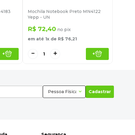
N4183
Mochila Notebook Preto MN4122
Yepp - UN
R$
72
,
40
no pix
em até
1
x de
R$
76
,
21
－
＋
+
+
Pessoa Física
Cadastrar
juda
Segurança