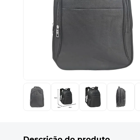
9
º
desinfetante
10
º
marca texto
Descrição do produto