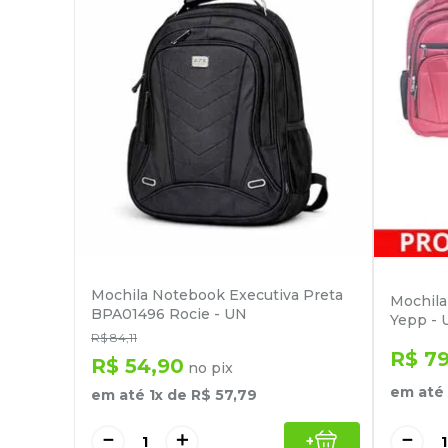
Mochila Notebook Executiva Preta
Mochil
BPA01496 Rocie - UN
Yepp - 
R$
84
,
11
R$
7
R$
54
,
90
no pix
em até
em até
1
x de
R$
57
,
79
－
－
＋
+