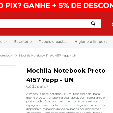
olar
Escritório
Papeis e pastas
Higiene e limpeza
Notebook
Mochila Notebook Preto 4157 Yepp - UN
Mochila Notebook Preto
4157 Yepp - UN
Cod.
:
86127
A mochila para notebook é um item essencial para
quem precisa transportar seu laptop com segurança e
praticidade. Com compartimentos acolchoados e
espaçosos, essa mochila oferece proteção extra para o seu
dispositivo, evitando danos causados por impactos ou
arranhões. Além do compartimento principal para o