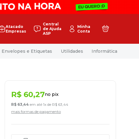
Central
Atacado
Minha
de Ajuda
Empresas
Conta
ASP
Envelopes e Etiquetas
Utilidades
Informática
R$
60
,
27
no pix
R$
63
,
44
em até
1
x de
R$
63
,
44
mais formas de pagamento