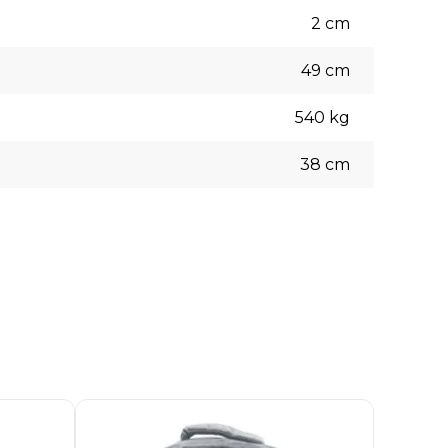
2
cm
49
cm
540
kg
38
cm