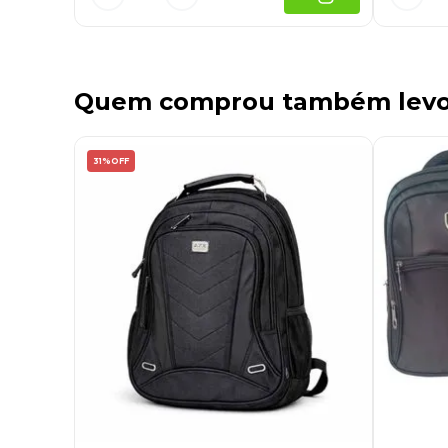
Quem comprou também lev
31%
OFF