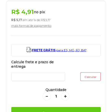
R$
4
,
91
no pix
R$
5
,
17
em até
1
x de
R$
5
,
17
mais formas de pagamento
FRETE GRÁTIS
para ES, MG, RJ, BA*
Quantidade
－
＋