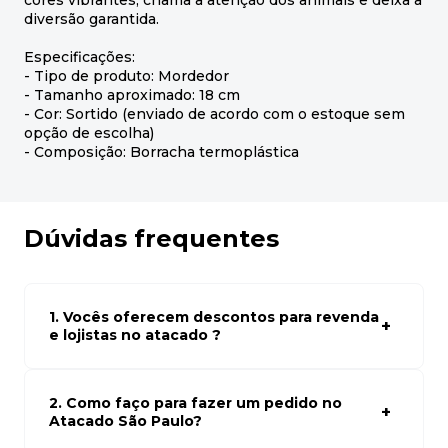
cores vibrantes, chama a atenção dos animais e deixa a
diversão garantida.
Especificações:
- Tipo de produto: Mordedor
- Tamanho aproximado: 18 cm
- Cor: Sortido (enviado de acordo com o estoque sem
opção de escolha)
- Composição: Borracha termoplástica
Dúvidas frequentes
1. Vocês oferecem descontos para revenda
e lojistas no atacado ?
Sim, temos preços especiais para compras no atacado.
Para ter acessos aos preços faça seus cadastro em
atacado empresas e compre com os melhores preços
2. Como faço para fazer um pedido no
para seu modelo de negócio
Atacado São Paulo?