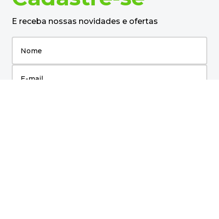
Mordedor Pet Plástico RT3212 Rio
tijuca - UN
R$
6
,
98
no pix
em até
1
x de
R$
7
,
35
－
＋
+
Cadastre-se
E receba nossas novidades e ofertas