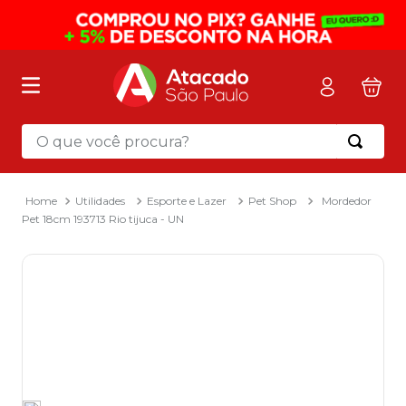
O que você procura?
Termos mais buscados
1
º
mochila
Utilidades
Esporte e Lazer
Pet Shop
Mordedor
Pet 18cm 193713 Rio tijuca - UN
2
º
sacola
3
º
papel toalha
4
º
mala
5
º
pasta
6
º
papel higienico
7
º
caixa organizadora