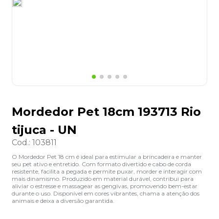
8
º
grampeador
9
º
desinfetante
10
º
marca texto
Mordedor Pet 18cm 193713 Rio
tijuca - UN
Cod.
:
103811
O Mordedor Pet 18 cm é ideal para estimular a brincadeira e manter
seu pet ativo e entretido. Com formato divertido e cabo de corda
resistente, facilita a pegada e permite puxar, morder e interagir com
mais dinamismo. Produzido em material durável, contribui para
aliviar o estresse e massagear as gengivas, promovendo bem-estar
durante o uso. Disponível em cores vibrantes, chama a atenção dos
animais e deixa a diversão garantida.