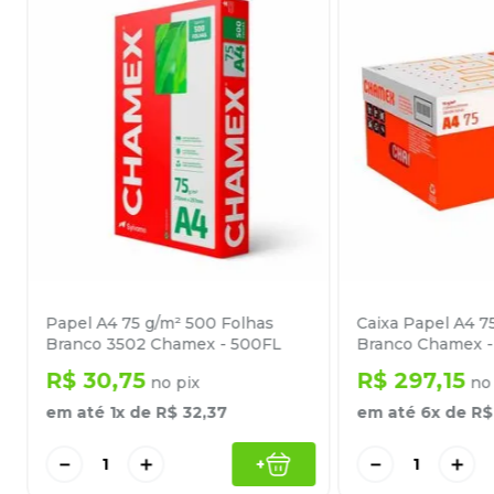
Papel A4 75 g/m² 500 Folhas
Caixa Papel A4 7
Branco 3502 Chamex - 500FL
Branco Chamex -
R$
30
,
75
R$
297
,
15
no pix
no 
em até
1
x de
R$
32
,
37
em até
6
x de
R$
－
＋
－
＋
+