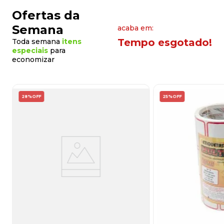
8
º
lapis
Ofertas da
9
º
marca texto
Semana
acaba em:
Tempo esgotado!
Toda semana
itens
10
º
caixa organizadora
especiais
para
economizar
28%
OFF
25%
OFF