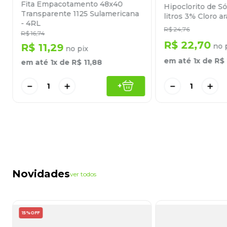
Fita Empacotamento 48x40
Hipoclorito de S
Transparente 1125 Sulamericana
litros 3% Cloro ar
- 4RL
R$
24
,
76
R$
16
,
74
R$
22
,
70
R$
11
,
29
no 
no pix
em até
1
x de
R$
em até
1
x de
R$
11
,
88
－
＋
－
＋
+
Novidades
ver todos
15%
OFF