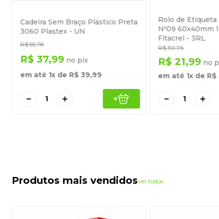
Rolo de Etiqueta
Cadeira Sem Braço Plástico Preta
Nº09 60x40mm 
3060 Plastex - UN
Fitacrel - 3RL
R$
55
,
78
R$
30
,
76
R$
37
,
99
no pix
R$
21
,
99
no p
em até
1
x de
R$
39
,
99
em até
1
x de
R$
－
＋
－
＋
+
Produtos mais vendidos
ver todos