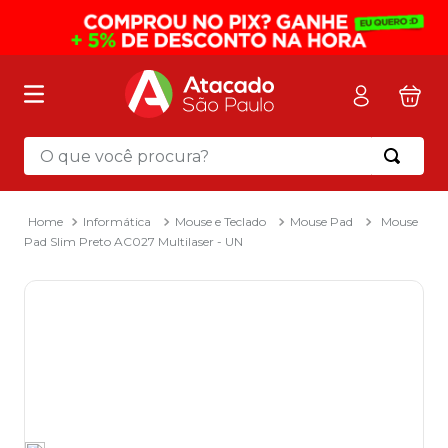
O que você procura?
Termos mais buscados
1
º
mochila
Informática
Mouse e Teclado
Mouse Pad
Mouse
Pad Slim Preto AC027 Multilaser - UN
2
º
sacola
3
º
papel toalha
4
º
mala
5
º
pasta
6
º
papel higienico
7
º
caixa organizadora