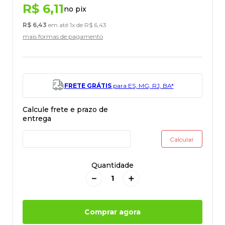
R$
6
,
11
no pix
R$
6
,
43
em até
1
x de
R$
6
,
43
mais formas de pagamento
FRETE GRÁTIS
para ES, MG, RJ, BA*
Quantidade
－
＋
Comprar agora