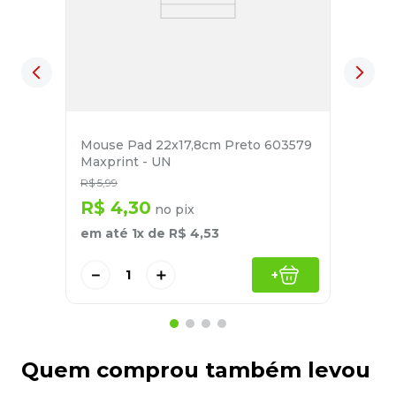
Mouse Pad 22x17,8cm Preto 603579
Maxprint - UN
R$
5
,
99
R$
4
,
30
no pix
em até
1
x de
R$
4
,
53
－
＋
+
Quem comprou também levou