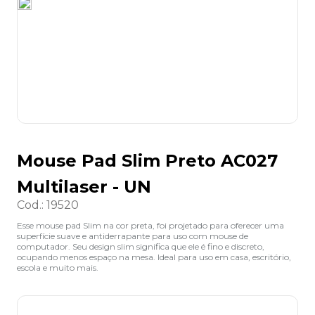
8
º
grampeador
9
º
desinfetante
10
º
marca texto
Mouse Pad Slim Preto AC027
Multilaser - UN
Cod.
:
19520
Esse mouse pad Slim na cor preta, foi projetado para oferecer uma
superfície suave e antiderrapante para uso com mouse de
computador. Seu design slim significa que ele é fino e discreto,
ocupando menos espaço na mesa. Ideal para uso em casa, escritório,
escola e muito mais.