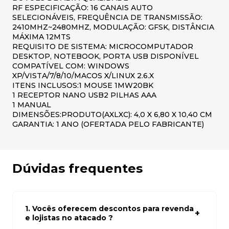
RF ESPECIFICAÇÃO: 16 CANAIS AUTO
SELECIONÁVEIS, FREQUÊNCIA DE TRANSMISSÃO:
2410MHZ~2480MHZ, MODULAÇÃO: GFSK, DISTÂNCIA
MÁXIMA 12MTS
REQUISITO DE SISTEMA: MICROCOMPUTADOR
DESKTOP, NOTEBOOK, PORTA USB DISPONÍVEL
COMPATÍVEL COM: WINDOWS
XP/VISTA/7/8/10/MACOS X/LINUX 2.6.X
ITENS INCLUSOS:1 MOUSE 1MW20BK
1 RECEPTOR NANO USB2 PILHAS AAA
1 MANUAL
DIMENSÕES:PRODUTO(AXLXC): 4,0 X 6,80 X 10,40 CM
GARANTIA: 1 ANO (OFERTADA PELO FABRICANTE)
Dúvidas frequentes
1. Vocês oferecem descontos para revenda
e lojistas no atacado ?