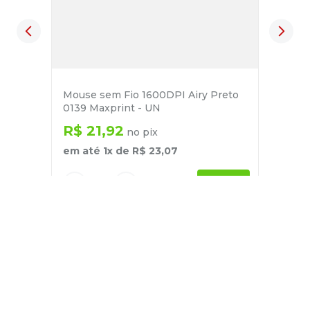
Mouse sem Fio 1600DPI Airy Preto
0139 Maxprint - UN
R$
21
,
92
no pix
em até
1
x de
R$
23
,
07
－
＋
+
Cadastre-se
E receba nossas novidades e ofertas