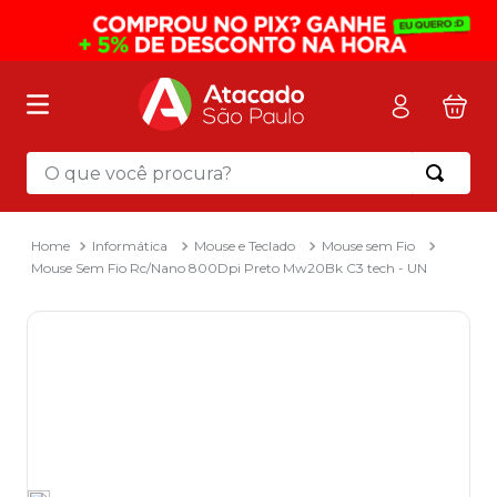
O que você procura?
Termos mais buscados
1
º
mochila
Informática
Mouse e Teclado
Mouse sem Fio
Mouse Sem Fio Rc/Nano 800Dpi Preto Mw20Bk C3 tech - UN
2
º
sacola
3
º
papel toalha
4
º
mala
5
º
pasta
6
º
papel higienico
7
º
caixa organizadora