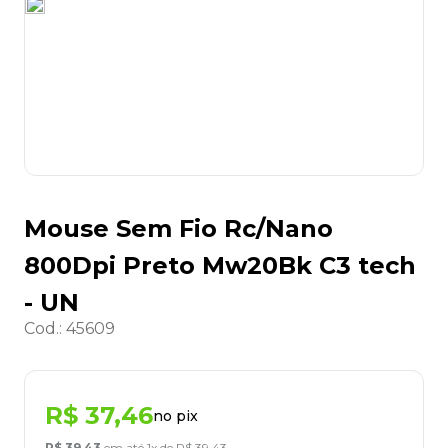
8
º
grampeador
9
º
desinfetante
10
º
marca texto
Mouse Sem Fio Rc/Nano
800Dpi Preto Mw20Bk C3 tech
- UN
Cod.
:
45609
R$
37
,
46
no pix
R$
39
,
43
em até
1
x de
R$
39
,
43