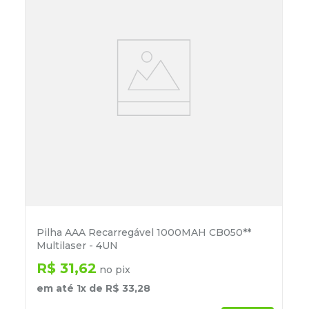
Pilha AAA Recarregável 1000MAH CB050**
Multilaser - 4UN
R$
31
,
62
no pix
em até
1
x de
R$
33
,
28