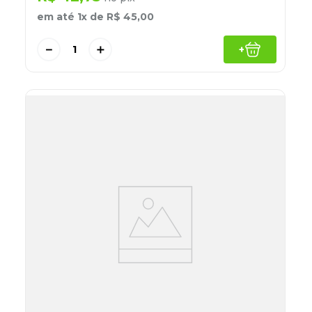
em até
1
x de
R$
45
,
00
－
＋
+