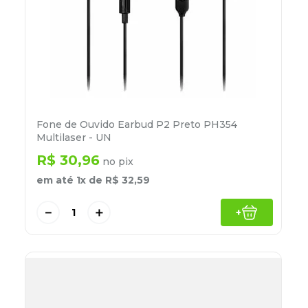
Fone de Ouvido Earbud P2 Preto PH354
Multilaser - UN
R$
30
,
96
no pix
em até
1
x de
R$
32
,
59
－
＋
+