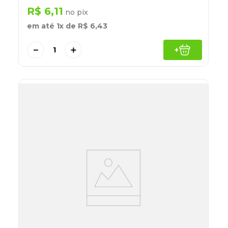
R$
6
,
11
no pix
em até
1
x de
R$
6
,
43
－
＋
+