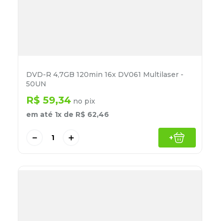
DVD-R 4,7GB 120min 16x DV061 Multilaser -
50UN
R$
59
,
34
no pix
em até
1
x de
R$
62
,
46
－
＋
+