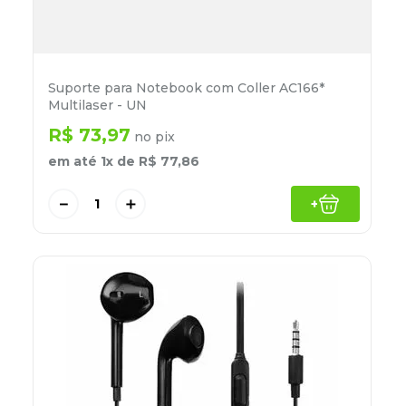
Suporte para Notebook com Coller AC166*
Multilaser - UN
R$
73
,
97
no pix
em até
1
x de
R$
77
,
86
－
＋
+