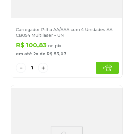
Carregador Pilha AA/AAA com 4 Unidades AA
CB054 Multilaser - UN
R$
100
,
83
no pix
em até
2
x de
R$
53
,
07
－
＋
+