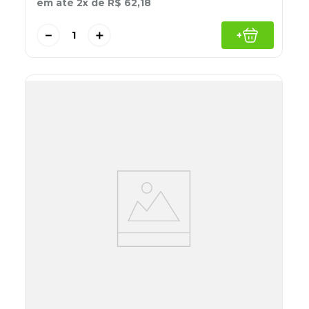
em até
2
x de
R$
62
,
18
－
＋
+