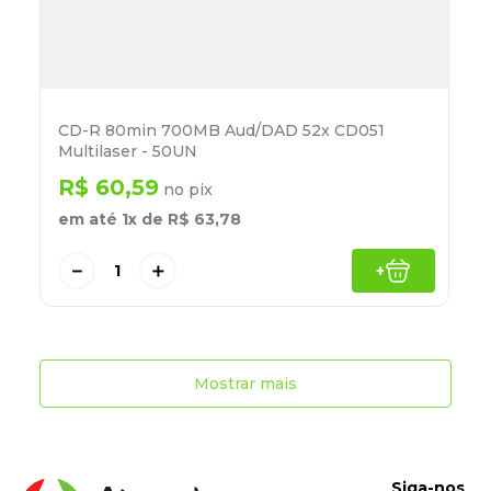
CD-R 80min 700MB Aud/DAD 52x CD051
Multilaser - 50UN
R$
60
,
59
no pix
em até
1
x de
R$
63
,
78
－
＋
+
Mostrar mais
Siga-nos