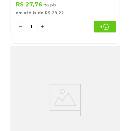
R$
27
,
76
no pix
em até
1
x de
R$
29
,
22
－
＋
+