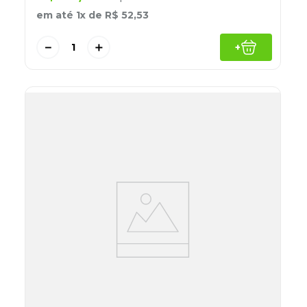
em até
1
x de
R$
52
,
53
－
＋
+