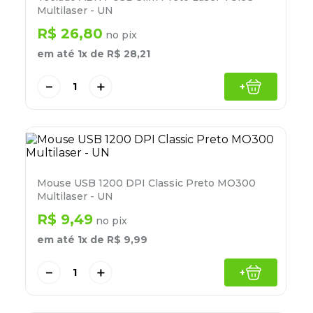
8
º
desinfetante
Multilaser - UN
R$
26
,
80
9
º
marca texto
no pix
em até
1
x de
R$
28
,
21
10
º
cola
－
＋
+
Mouse USB 1200 DPI Classic Preto MO300
Multilaser - UN
R$
9
,
49
no pix
em até
1
x de
R$
9
,
99
－
＋
+