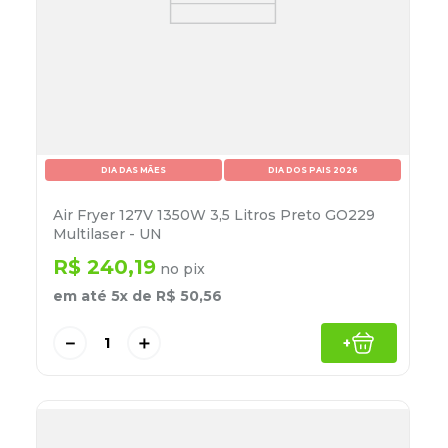
DIA DAS MÃES
DIA DOS PAIS 2026
Air Fryer 127V 1350W 3,5 Litros Preto GO229
Multilaser - UN
R$
240
,
19
no pix
em até
5
x de
R$
50
,
56
－
＋
+