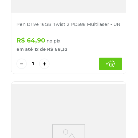
Pen Drive 16GB Twist 2 PD588 Multilaser - UN
R$
64
,
90
no pix
em até
1
x de
R$
68
,
32
－
＋
+