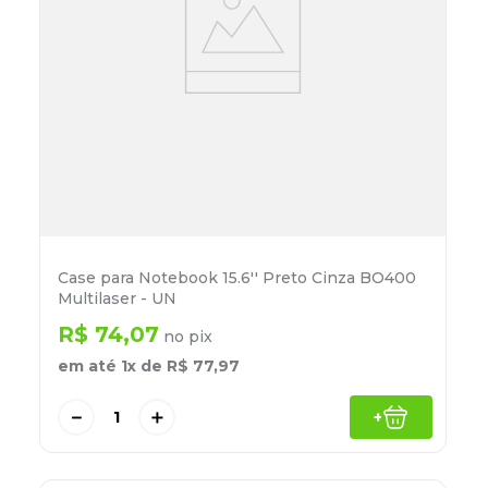
Case para Notebook 15.6'' Preto Cinza BO400
Multilaser - UN
R$
74
,
07
no pix
em até
1
x de
R$
77
,
97
－
＋
+