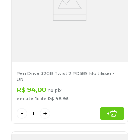
Pen Drive 32GB Twist 2 PD589 Multilaser -
UN
R$
94
,
00
no pix
em até
1
x de
R$
98
,
95
－
＋
+