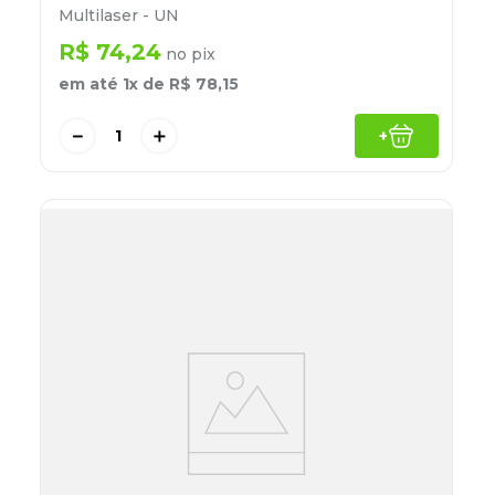
Multilaser - UN
R$
74
,
24
no pix
em até
1
x de
R$
78
,
15
－
＋
+