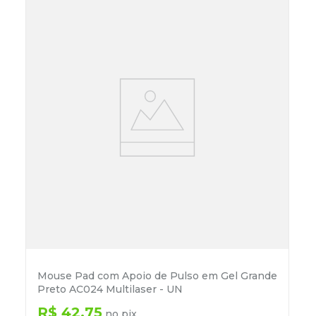
Mouse Pad com Apoio de Pulso em Gel Grande
Preto AC024 Multilaser - UN
R$
42
,
75
no pix