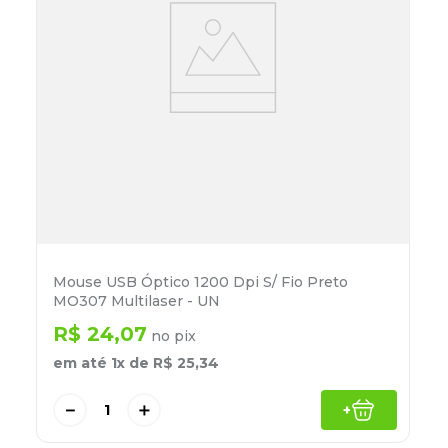
Mouse USB Óptico 1200 Dpi S/ Fio Preto
MO307 Multilaser - UN
R$
24
,
07
no pix
em até
1
x de
R$
25
,
34
－
＋
+