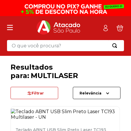
O que você procura?
Termos mais buscados
1
º
mochila
2
º
sacola
MULTILASER
3
º
mala
Filtrar
Relevância
4
º
papel toalha
5
º
pasta
6
º
papel higienico
7
º
lapis
Teclado ABNT USB Slim Preto Laser TC193