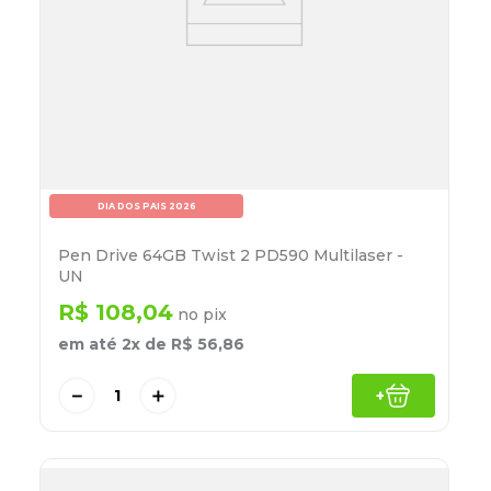
DIA DOS PAIS 2026
Pen Drive 64GB Twist 2 PD590 Multilaser -
UN
R$
108
,
04
no pix
em até
2
x de
R$
56
,
86
－
＋
+