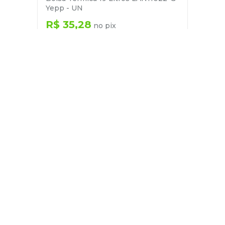
Yepp - UN
R$
35
,
28
no pix
em até
1
x de
R$
37
,
14
－
＋
+
Cadastre-se
E receba nossas novidades e ofertas
Pessoa Física
Cadastrar