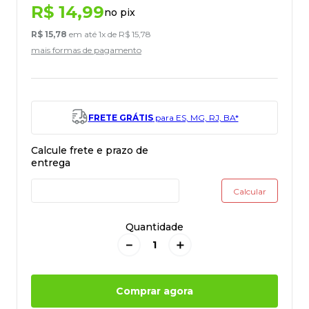
R$
14
,
99
no pix
R$
15
,
78
em até
1
x de
R$
15
,
78
mais formas de pagamento
FRETE GRÁTIS
para ES, MG, RJ, BA*
Quantidade
－
＋
Comprar agora