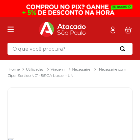
O que você procura?
Termos mais buscados
1
º
mochila
Utilidades
Viagem
Necessaire
Necessaire com
Zíper Sortido NC14561GA Luxcel - UN
2
º
sacola
3
º
papel toalha
4
º
mala
5
º
pasta
6
º
papel higienico
7
º
caixa organizadora