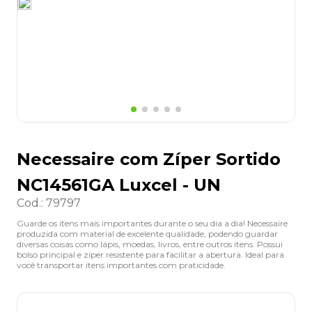
8
º
grampeador
9
º
desinfetante
10
º
marca texto
Necessaire com Zíper Sortido
NC14561GA Luxcel - UN
Cod.
:
79797
Guarde os itens mais importantes durante o seu dia a dia! Necessaire
produzida com material de excelente qualidade, podendo guardar
diversas coisas como lápis, moedas, livros, entre outros itens. Possui
bolso principal e zíper resistente para facilitar a abertura. Ideal para
você transportar itens importantes com praticidade.