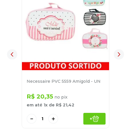
Necessaire PVC 5559 Amigold - UN
R$
20
,
35
no pix
em até
1
x de
R$
21
,
42
－
＋
+