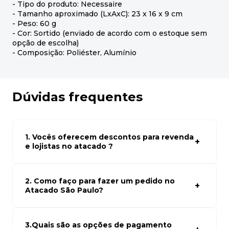
- Tipo do produto: Necessaire
- Tamanho aproximado (LxAxC): 23 x 16 x 9 cm
- Peso: 60 g
- Cor: Sortido (enviado de acordo com o estoque sem
opção de escolha)
- Composição: Poliéster, Alumínio
Dúvidas frequentes
1. Vocês oferecem descontos para revenda
e lojistas no atacado ?
Sim, temos preços especiais para compras no atacado.
Para ter acessos aos preços faça seus cadastro em
atacado empresas e compre com os melhores preços
2. Como faço para fazer um pedido no
para seu modelo de negócio
Atacado São Paulo?
Para fazer um pedido conosco, basta navegar em nosso
site, selecionar os produtos desejados e adicionar ao
carrinho. Em seguida, siga as instruções para finalizar a
3.Quais são as opções de pagamento