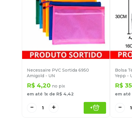
Necessaire PVC Sortida 6950
Bolsa T
Amigold - UN
Yepp - 
R$
4
,
20
R$
35
no pix
em até
1
x de
R$
4
,
42
em até
－
＋
－
+