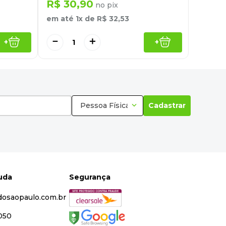
R$
30
,
90
no pix
em até
1
x de
R$
32
,
53
－
＋
+
+
Pessoa Física
Cadastrar
juda
Segurança
dosaopaulo.com.br
5050