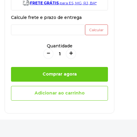
FRETE GRÁTIS
para ES, MG, RJ, BA*
Quantidade
－
＋
Comprar agora
Adicionar ao carrinho