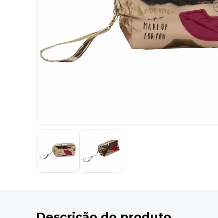
9
º
marca texto
10
º
cola
Descrição do produto