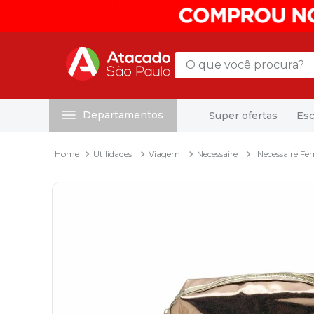
O que você procura?
Departamentos
Super ofertas
Esc
Termos mais buscados
1
º
mochila
Utilidades
Viagem
Necessaire
Necessaire Fe
2
º
sacola
3
º
mala
4
º
papel toalha
5
º
pasta
6
º
papel higienico
7
º
lapis
8
º
desinfetante