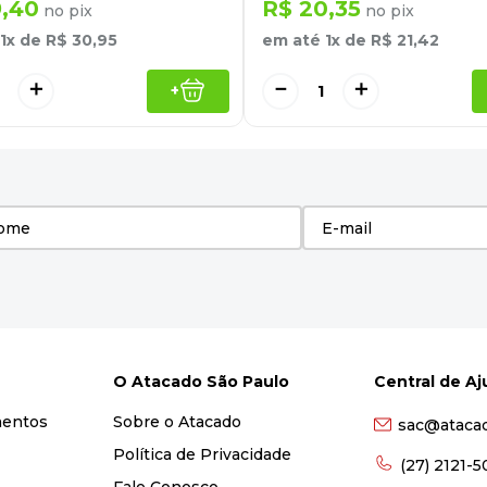
9
,
40
R$
20
,
35
no pix
no pix
1
x de
R$
30
,
95
em até
1
x de
R$
21
,
42
＋
－
＋
+
O Atacado São Paulo
Central de A
mentos
Sobre o Atacado
sac@ataca
Política de Privacidade
(27) 2121-