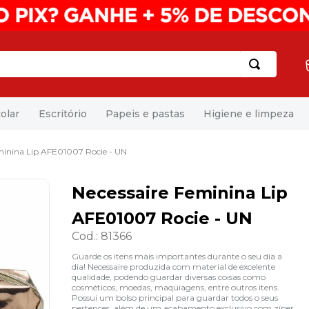
olar
Escritório
Papeis e pastas
Higiene e limpeza
minina Lip AFE01007 Rocie - UN
Necessaire Feminina Lip
AFE01007 Rocie - UN
Cod.
:
81366
Guarde os itens mais importantes durante o seu dia a
dia! Necessaire produzida com material de excelente
qualidade, podendo guardar diversas coisas como
cosméticos, moedas, maquiagens, entre outros itens.
Possui um bolso principal para guardar todos o seus
pertences, além de um acabamento exclusivo com zíper