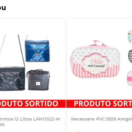
ou
érmica 12 Litros LAN11022-M
Necessaire PVC 5559 Amigol
UN