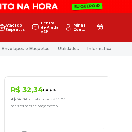
Central
Atacado
Minha
de Ajuda
Empresas
Conta
ASP
Envelopes e Etiquetas
Utilidades
Informática
R$
32
,
34
no pix
R$
34
,
04
em até
1
x de
R$
34
,
04
mais formas de pagamento