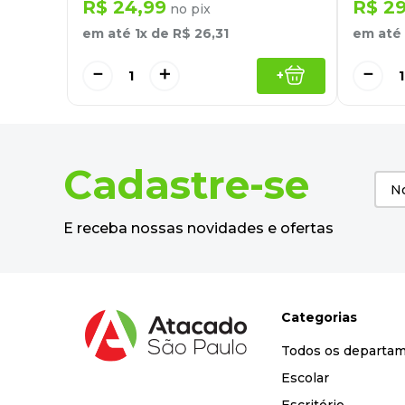
R$
24
,
99
R$
2
no pix
em até
1
x de
R$
26
,
31
em até
－
＋
－
+
Cadastre-se
E receba nossas novidades e ofertas
Categorias
Todos os departa
Escolar