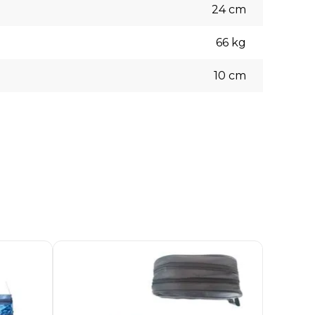
24
cm
66
kg
10
cm