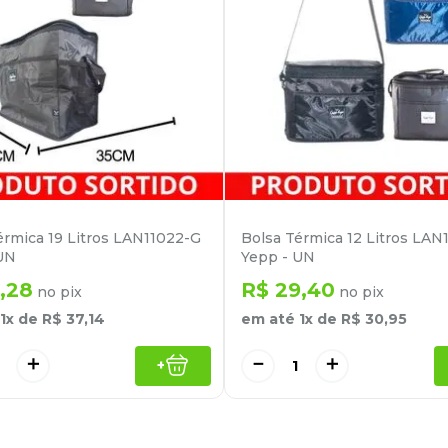
érmica 19 Litros LAN11022-G
Bolsa Térmica 12 Litros LA
UN
Yepp - UN
,
28
R$
29
,
40
no pix
no pix
1
x de
R$
37
,
14
em até
1
x de
R$
30
,
95
＋
－
＋
+