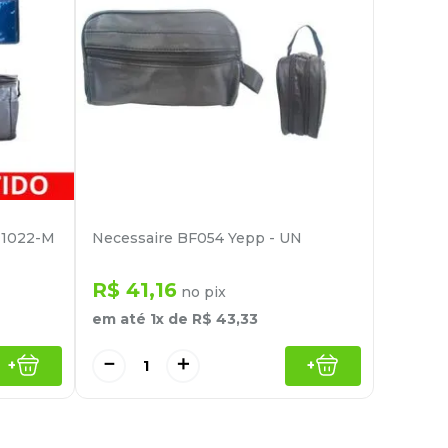
N11022-M
Necessaire BF054 Yepp - UN
R$
41
,
16
no pix
em até
1
x de
R$
43
,
33
－
＋
+
+