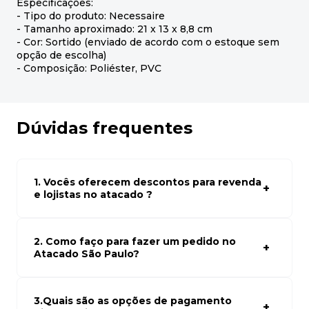
Especificações:
- Tipo do produto: Necessaire
- Tamanho aproximado: 21 x 13 x 8,8 cm
- Cor: Sortido (enviado de acordo com o estoque sem
opção de escolha)
- Composição: Poliéster, PVC
Dúvidas frequentes
1. Vocês oferecem descontos para revenda
e lojistas no atacado ?
Sim, temos preços especiais para compras no atacado.
Para ter acessos aos preços faça seus cadastro em
atacado empresas e compre com os melhores preços
2. Como faço para fazer um pedido no
para seu modelo de negócio
Atacado São Paulo?
Para fazer um pedido conosco, basta navegar em nosso
site, selecionar os produtos desejados e adicionar ao
carrinho. Em seguida, siga as instruções para finalizar a
3.Quais são as opções de pagamento