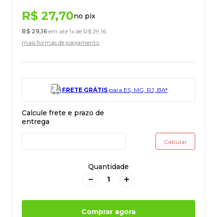
R$
27
,
70
no pix
R$
29
,
16
em até
1
x de
R$
29
,
16
mais formas de pagamento
FRETE GRÁTIS
para ES, MG, RJ, BA*
Quantidade
－
＋
Comprar agora