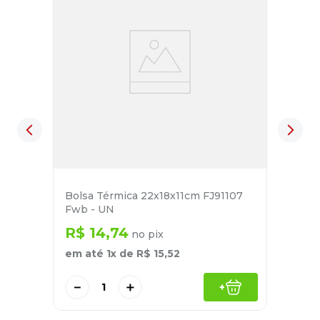
Bolsa Térmica 22x18x11cm FJ91107
Fwb - UN
R$
14
,
74
no pix
em até
1
x de
R$
15
,
52
－
＋
+