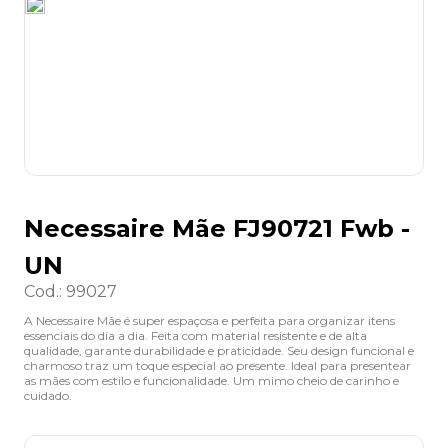
8
º
grampeador
9
º
desinfetante
10
º
marca texto
Necessaire Mãe FJ90721 Fwb -
UN
Cod.
:
99027
A Necessaire Mãe é super espaçosa e perfeita para organizar itens
essenciais do dia a dia. Feita com material resistente e de alta
qualidade, garante durabilidade e praticidade. Seu design funcional e
charmoso traz um toque especial ao presente. Ideal para presentear
as mães com estilo e funcionalidade. Um mimo cheio de carinho e
cuidado.