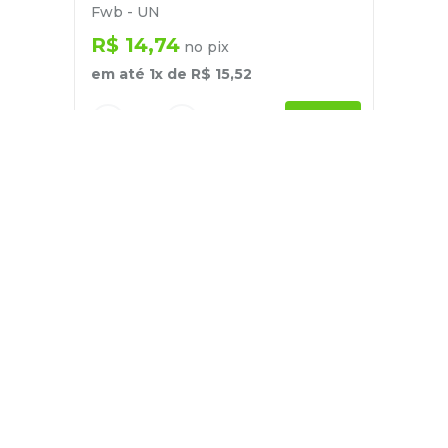
Fwb - UN
R$
14
,
74
no pix
em até
1
x de
R$
15
,
52
－
＋
+
Cadastre-se
E receba nossas novidades e ofertas
Pessoa Física
Cadastrar