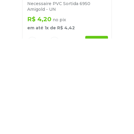
Necessaire PVC Sortida 6950
Amigold - UN
R$
4
,
20
no pix
em até
1
x de
R$
4
,
42
－
＋
+
Cadastre-se
E receba nossas novidades e ofertas