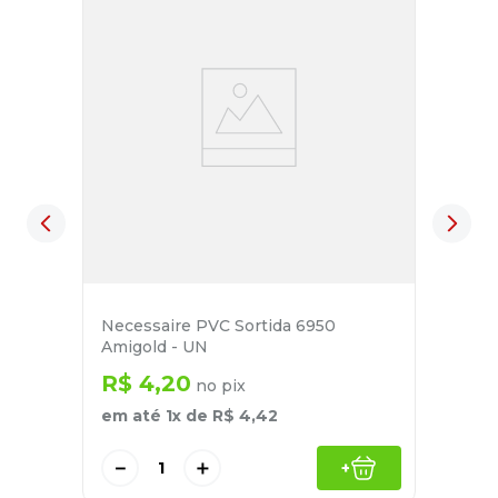
Necessaire PVC Sortida 6950
Amigold - UN
R$
4
,
20
no pix
em até
1
x de
R$
4
,
42
－
＋
+