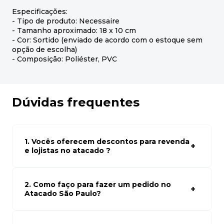
Especificações:
- Tipo de produto: Necessaire
- Tamanho aproximado: 18 x 10 cm
- Cor: Sortido (enviado de acordo com o estoque sem
opção de escolha)
- Composição: Poliéster, PVC
Dúvidas frequentes
1. Vocês oferecem descontos para revenda
e lojistas no atacado ?
Sim, temos preços especiais para compras no atacado.
Para ter acessos aos preços faça seus cadastro em
atacado empresas e compre com os melhores preços
2. Como faço para fazer um pedido no
para seu modelo de negócio
Atacado São Paulo?
Para fazer um pedido conosco, basta navegar em nosso
site, selecionar os produtos desejados e adicionar ao