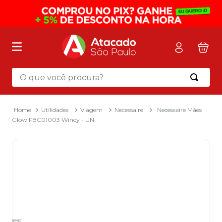
O que você procura?
Termos mais buscados
1
º
mochila
Utilidades
Viagem
Necessaire
Necessaire Mães
Glow FBC01003 Wincy - UN
2
º
sacola
3
º
mala
4
º
papel toalha
5
º
pasta
6
º
papel higienico
7
º
desinfetante