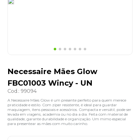
8
º
lapis
9
º
marca texto
10
º
caixa organizadora
Necessaire Mães Glow
FBC01003 Wincy - UN
Cod.
:
99094
A Necessaire Mães Glow é um presente perfeito para quem merece
praticidade e estilo. Com zíper resistente, é ideal para guardar
maquiagem, itens pessoais e acessórios. Compacta e versátil, pode ser
levada em viagens, academia ou no dia a dia. Feita com material de
qualidade, garante durabilidade e organização. Um mimo especial
para presentear as mães com muito carinho.