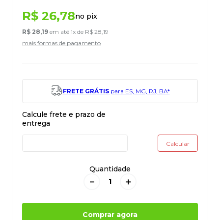
R$
26
,
78
no pix
R$
28
,
19
em até
1
x de
R$
28
,
19
mais formas de pagamento
FRETE GRÁTIS
para ES, MG, RJ, BA*
Quantidade
－
＋
Comprar agora