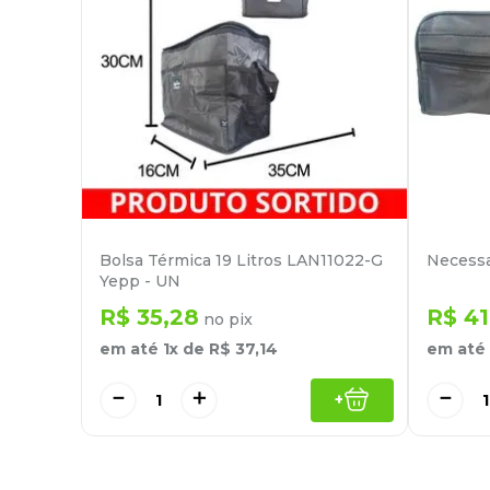
Bolsa Térmica 19 Litros LAN11022-G
Necessa
Yepp - UN
R$
35
,
28
R$
41
no pix
em até
1
x de
R$
37
,
14
em até
－
＋
－
+