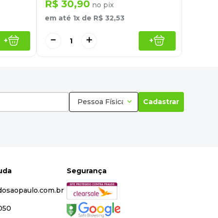
R$
30
,
90
no pix
em até
1
x de
R$
32
,
53
－
＋
+
+
Pessoa Física
Cadastrar
juda
Segurança
dosaopaulo.com.br
5050