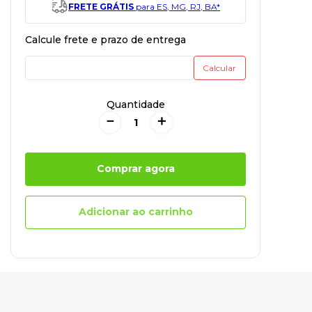
FRETE GRÁTIS
para ES, MG, RJ, BA*
Quantidade
－
＋
Comprar agora
Adicionar ao carrinho