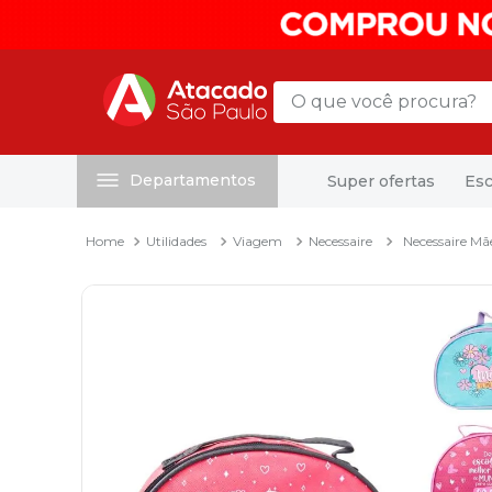
O que você procura?
Departamentos
Super ofertas
Esc
Termos mais buscados
1
º
mochila
Utilidades
Viagem
Necessaire
Necessaire M
2
º
sacola
3
º
papel toalha
4
º
pasta
5
º
mala
6
º
papel higienico
7
º
caixa organizadora
8
º
grampeador