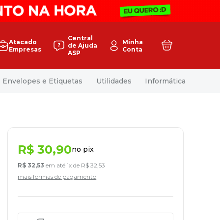
Central
Atacado
Minha
de Ajuda
Empresas
Conta
ASP
Envelopes e Etiquetas
Utilidades
Informática
R$
30
,
90
no pix
R$
32
,
53
em até
1
x de
R$
32
,
53
mais formas de pagamento