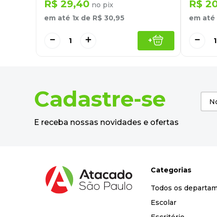
R$
29
,
40
R$
2
no pix
em até
1
x de
R$
30
,
95
em até
－
＋
－
+
Cadastre-se
E receba nossas novidades e ofertas
Categorias
Todos os departa
Escolar