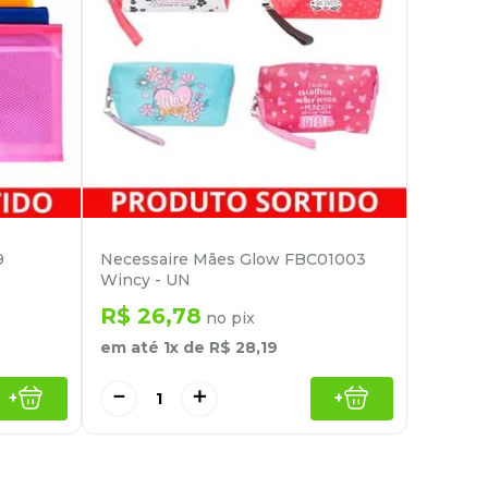
9
Necessaire Mães Glow FBC01003
Wincy - UN
R$
26
,
78
no pix
em até
1
x de
R$
28
,
19
－
＋
+
+