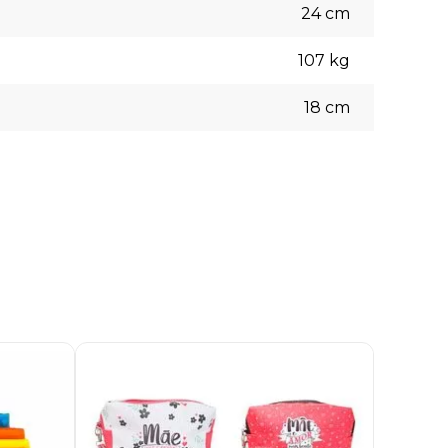
24
cm
107
kg
18
cm