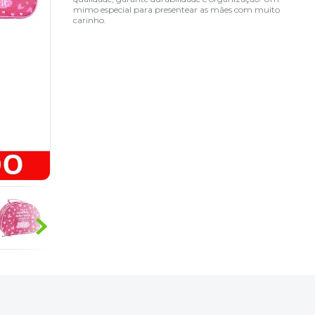
mimo especial para presentear as mães com muito
carinho.