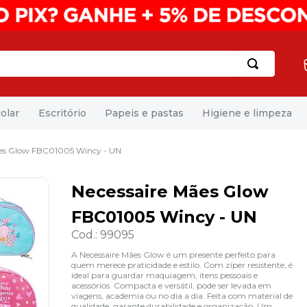
olar
Escritório
Papeis e pastas
Higiene e limpeza
ães Glow FBC01005 Wincy - UN
Necessaire Mães Glow
FBC01005 Wincy - UN
Cod.
:
99095
A Necessaire Mães Glow é um presente perfeito para
quem merece praticidade e estilo. Com zíper resistente, é
ideal para guardar maquiagem, itens pessoais e
acessórios. Compacta e versátil, pode ser levada em
viagens, academia ou no dia a dia. Feita com material de
qualidade, garante durabilidade e organização. Um