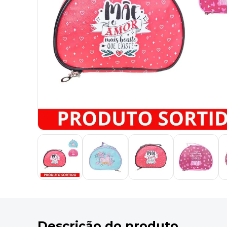
9
º
marca texto
10
º
lapis
Descrição do produto