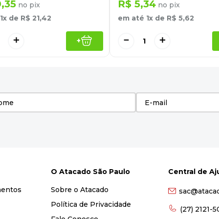
0
,
35
R$
5
,
34
no pix
no pix
1
x de
R$
21
,
42
em até
1
x de
R$
5
,
62
＋
－
＋
+
O Atacado São Paulo
Central de A
mentos
Sobre o Atacado
sac@ataca
Política de Privacidade
(27) 2121-