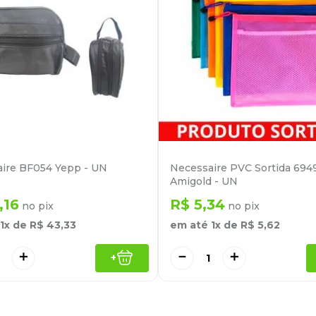
ire BF054 Yepp - UN
Necessaire PVC Sortida 694
Amigold - UN
,
16
R$
5
,
34
no pix
no pix
1
x de
R$
43
,
33
em até
1
x de
R$
5
,
62
＋
－
＋
+