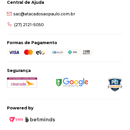
Central de Ajuda
8
º
grampeador
sac@atacadosaopaulo.com.br
9
º
desinfetante
10
º
marca texto
(27) 2121-5050
Formas de Pagamento
Segurança
Powered by