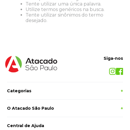
Tente utilizar uma única palavra.
8
º
desinfetante
Utilize termos genéricos na busca.
9
º
marca texto
Tente utilizar sinônimos do termo
desejado.
10
º
cola
Siga-nos
Categorias
+
O Atacado São Paulo
+
Central de Ajuda