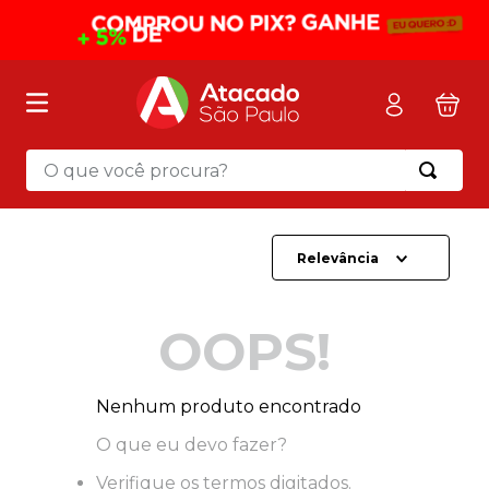
O que você procura?
Termos mais buscados
1
º
mochila
Relevância
2
º
sacola
3
º
mala
OOPS!
4
º
papel toalha
5
º
pasta
Nenhum produto encontrado
6
º
papel higienico
O que eu devo fazer?
7
º
lapis
Verifique os termos digitados.