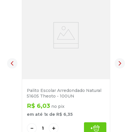
Palito Escolar Arredondado Natural
51605 Theoto - 100UN
R$
6
,
03
no pix
em até
1
x de
R$
6
,
35
－
＋
+