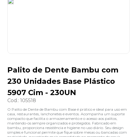
8
º
lapis
9
º
marca texto
10
º
caixa organizadora
Palito de Dente Bambu com
230 Unidades Base Plástico
5907 Cim - 230UN
Cod.
:
105518
O Palito de Dente de Bambu com Base é prático e ideal para uso em
casa, restaurantes, lanchonetes e eventos. Acompanha um suporte
compacto que facilita o armazenamento e o acesso aos palitos,
mantendo-os sempre organizados e protegidos. Fabricado em
bambu, proporciona resistência e higiene no uso diário. Seu design
simples e funcional permite que fique sobre mesas ou bancadas com
praticidade, garantindo mais comodidade no momento de servir.