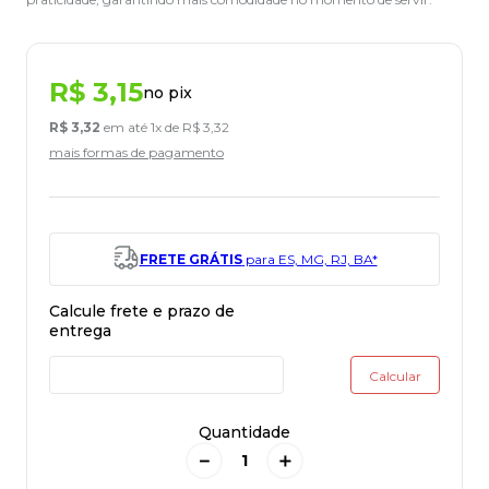
R$
3
,
15
no pix
R$
3
,
32
em até
1
x de
R$
3
,
32
mais formas de pagamento
FRETE GRÁTIS
para ES, MG, RJ, BA*
Quantidade
－
＋