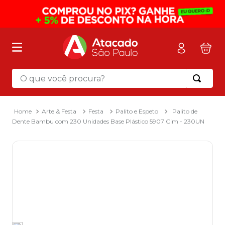
O que você procura?
Termos mais buscados
1
º
mochila
Arte & Festa
Festa
Palito e Espeto
Palito de
Dente Bambu com 230 Unidades Base Plástico 5907 Cim - 230UN
2
º
sacola
3
º
mala
4
º
papel toalha
5
º
pasta
6
º
papel higienico
7
º
desinfetante