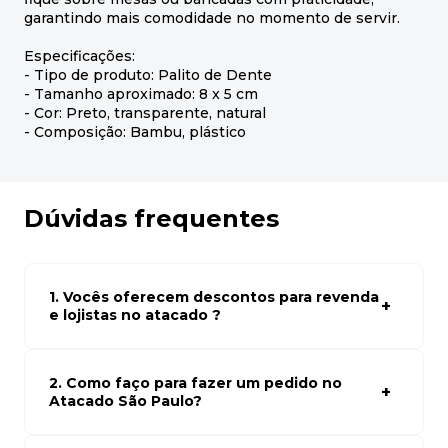
garantindo mais comodidade no momento de servir.
Especificações:
- Tipo de produto: Palito de Dente
- Tamanho aproximado: 8 x 5 cm
- Cor: Preto, transparente, natural
- Composição: Bambu, plástico
Dúvidas frequentes
1. Vocês oferecem descontos para revenda
e lojistas no atacado ?
Sim, temos preços especiais para compras no atacado.
Para ter acessos aos preços faça seus cadastro em
atacado empresas e compre com os melhores preços
2. Como faço para fazer um pedido no
para seu modelo de negócio
Atacado São Paulo?
Para fazer um pedido conosco, basta navegar em nosso