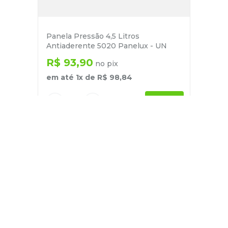
Panela Pressão 4,5 Litros
Antiaderente 5020 Panelux - UN
R$
93
,
90
no pix
em até
1
x de
R$
98
,
84
－
＋
+
Cadastre-se
E receba nossas novidades e ofertas