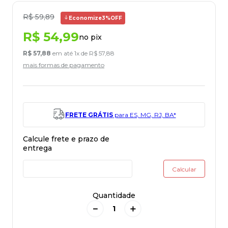
R$
59
,
89
Economize
3%
OFF
R$
54
,
99
no pix
R$
57
,
88
em até
1
x de
R$
57
,
88
mais formas de pagamento
FRETE GRÁTIS
para ES, MG, RJ, BA*
Quantidade
－
＋