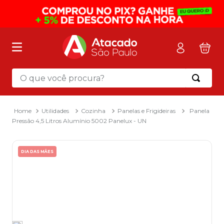
O que você procura?
Termos mais buscados
1
º
mochila
Utilidades
Cozinha
Panelas e Frigideiras
Panela
Pressão 4,5 Litros Alumínio 5002 Panelux - UN
2
º
sacola
3
º
mala
DIA DAS MÃES
4
º
papel toalha
5
º
pasta
6
º
papel higienico
7
º
desinfetante