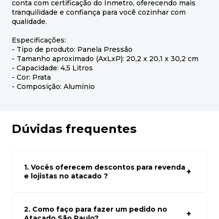
conta com certificação do Inmetro, oferecendo mais
tranquilidade e confiança para você cozinhar com
qualidade.
Especificações:
- Tipo de produto: Panela Pressão
- Tamanho aproximado (AxLxP): 20,2 x 20,1 x 30,2 cm
- Capacidade: 4,5 Litros
- Cor: Prata
- Composição: Alumínio
Dúvidas frequentes
1. Vocês oferecem descontos para revenda
e lojistas no atacado ?
Sim, temos preços especiais para compras no atacado.
Para ter acessos aos preços faça seus cadastro em
atacado empresas e compre com os melhores preços
2. Como faço para fazer um pedido no
para seu modelo de negócio
Atacado São Paulo?