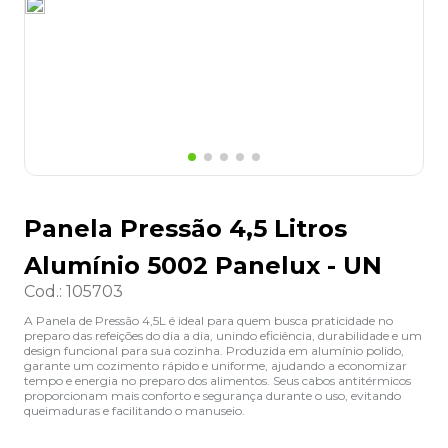
8
º
lapis
9
º
marca texto
10
º
caixa organizadora
Panela Pressão 4,5 Litros
Alumínio 5002 Panelux - UN
Cod.
:
105703
A Panela de Pressão 4,5L é ideal para quem busca praticidade no
preparo das refeições do dia a dia, unindo eficiência, durabilidade e um
design funcional para sua cozinha. Produzida em alumínio polido,
garante um cozimento rápido e uniforme, ajudando a economizar
tempo e energia no preparo dos alimentos. Seus cabos antitérmicos
proporcionam mais conforto e segurança durante o uso, evitando
queimaduras e facilitando o manuseio.