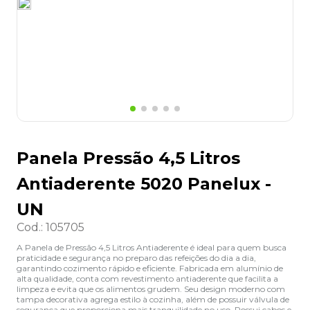
8
º
lapis
9
º
marca texto
10
º
caixa organizadora
Panela Pressão 4,5 Litros
Antiaderente 5020 Panelux -
UN
Cod.
:
105705
A Panela de Pressão 4,5 Litros Antiaderente é ideal para quem busca
praticidade e segurança no preparo das refeições do dia a dia,
garantindo cozimento rápido e eficiente. Fabricada em alumínio de
alta qualidade, conta com revestimento antiaderente que facilita a
limpeza e evita que os alimentos grudem. Seu design moderno com
tampa decorativa agrega estilo à cozinha, além de possuir válvula de
segurança que proporciona mais tranquilidade no uso. Possui cabos e