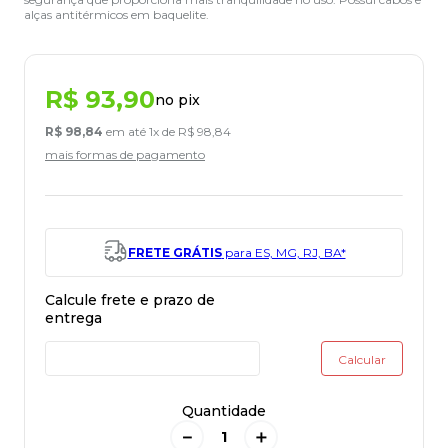
alças antitérmicos em baquelite.
R$
93
,
90
no pix
R$
98
,
84
em até
1
x de
R$
98
,
84
mais formas de pagamento
FRETE GRÁTIS
para ES, MG, RJ, BA*
Quantidade
－
＋