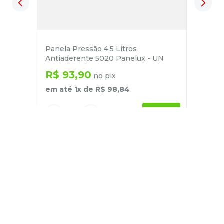
Panela Pressão 4,5 Litros
Antiaderente 5020 Panelux - UN
R$
93
,
90
no pix
em até
1
x de
R$
98
,
84
－
＋
+
Cadastre-se
E receba nossas novidades e ofertas