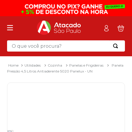
O que você procura?
Termos mais buscados
1
º
mochila
Utilidades
Cozinha
Panelas e Frigideiras
Panela
Pressão 4,5 Litros Antiaderente 5020 Panelux - UN
2
º
sacola
3
º
mala
4
º
papel toalha
5
º
pasta
6
º
papel higienico
7
º
desinfetante