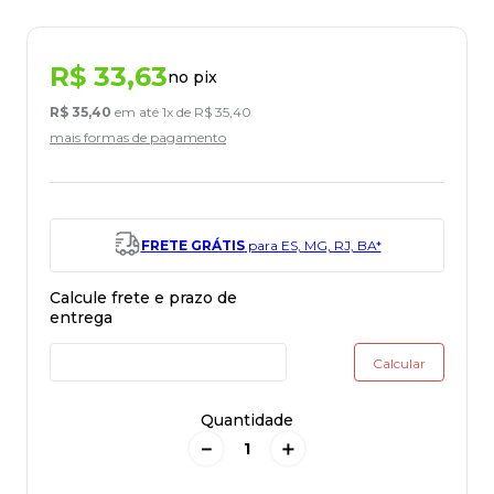
R$
33
,
63
no pix
R$
35
,
40
em até
1
x de
R$
35
,
40
mais formas de pagamento
FRETE GRÁTIS
para ES, MG, RJ, BA*
Quantidade
－
＋