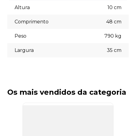
Aceitamos diversas formas de pagamento, incluindo pix
(5% off) cartões de crédito, boleto bancário. Você pode
Altura
10
cm
escolher a opção que melhor se adapte às suas
necessidades no momento do checkout.
Comprimento
48
cm
Peso
790
kg
Largura
35
cm
Os mais vendidos da categoria