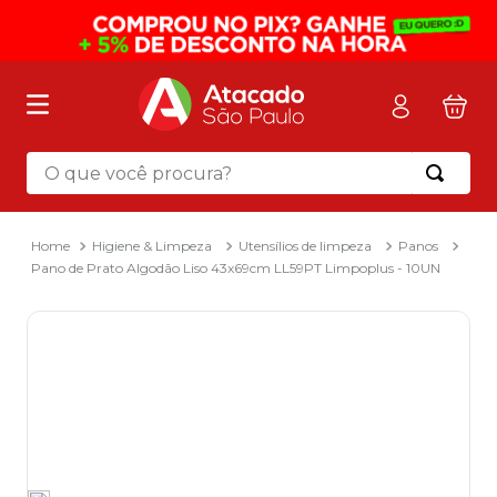
O que você procura?
Termos mais buscados
1
º
mochila
Higiene & Limpeza
Utensílios de limpeza
Panos
Pano de Prato Algodão Liso 43x69cm LL59PT Limpoplus - 10UN
2
º
sacola
3
º
mala
4
º
papel toalha
5
º
pasta
6
º
papel higienico
7
º
lapis