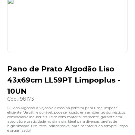
8
º
desinfetante
9
º
marca texto
10
º
cola
Pano de Prato Algodão Liso
43x69cm LL59PT Limpoplus -
10UN
Cod.
:
98173
O Saco Algodão Alvejado é a escolha perfeita para uma limpeza
eficiente! Versátil e durável, pode ser usado em ambientes domésticos,
comerciais e industriais. Feito com material resistente, garante alta
absorção e praticidade no dia a dia. Ideal para diversas tarefas de
higienização. Um item indispensável para manter tudo sempre limpo
e organizado!