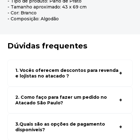
- Tipo de produto: Pano de Prato
- Tamanho aproximado: 43 x 69 cm
- Cor: Branco
- Composição: Algodão
Dúvidas frequentes
1. Vocês oferecem descontos para revenda
e lojistas no atacado ?
Sim, temos preços especiais para compras no atacado.
Para ter acessos aos preços faça seus cadastro em
atacado empresas e compre com os melhores preços
2. Como faço para fazer um pedido no
para seu modelo de negócio
Atacado São Paulo?
Para fazer um pedido conosco, basta navegar em nosso
site, selecionar os produtos desejados e adicionar ao
carrinho. Em seguida, siga as instruções para finalizar a
3.Quais são as opções de pagamento
compra. Se precisar de ajuda, nossa equipe de suporte
disponíveis?
está à disposição para auxiliá-lo.