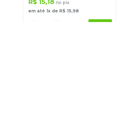
R$
15
,
18
no pix
em até
1
x de
R$
15
,
98
－
＋
+
Cadastre-se
E receba nossas novidades e ofertas
Pessoa Física
Cadastrar