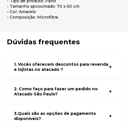
- Tipo de produto: Pano
- Tamanho aproximado: 70 x 50 cm
- Cor: Amarelo
- Composição: Microfibra
Dúvidas frequentes
1. Vocês oferecem descontos para revenda
e lojistas no atacado ?
Sim, temos preços especiais para compras no atacado.
Para ter acessos aos preços faça seus cadastro em
atacado empresas e compre com os melhores preços
2. Como faço para fazer um pedido no
para seu modelo de negócio
Atacado São Paulo?
Para fazer um pedido conosco, basta navegar em nosso
site, selecionar os produtos desejados e adicionar ao
carrinho. Em seguida, siga as instruções para finalizar a
3.Quais são as opções de pagamento
compra. Se precisar de ajuda, nossa equipe de suporte
disponíveis?
está à disposição para auxiliá-lo.