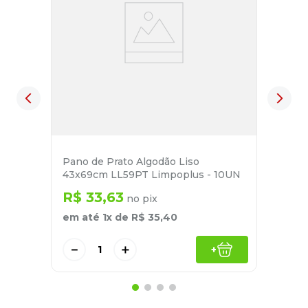
Pano de Prato Algodão Liso
43x69cm LL59PT Limpoplus - 10UN
R$
33
,
63
no pix
em até
1
x de
R$
35
,
40
－
＋
+