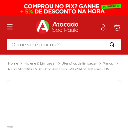
O que você procura?
Termos mais buscados
1
º
mochila
Higiene & Limpeza
Utensílios de limpeza
Panos
Pano Microfibra 70x50cm Amarelo SP9329AM Bettanin - UN
2
º
sacola
3
º
mala
4
º
papel toalha
5
º
pasta
6
º
papel higienico
7
º
lapis