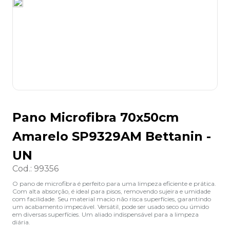
8
º
desinfetante
9
º
marca texto
10
º
cola
Pano Microfibra 70x50cm
Amarelo SP9329AM Bettanin -
UN
Cod.
:
99356
O pano de microfibra é perfeito para uma limpeza eficiente e prática.
Com alta absorção, é ideal para pisos, removendo sujeira e umidade
com facilidade. Seu material macio não risca superfícies, garantindo
um acabamento impecável. Versátil, pode ser usado seco ou úmido
em diversas superfícies. Um aliado indispensável para a limpeza
diária.