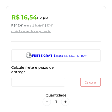
R$
16
,
54
no pix
R$
17
,
41
em até
1
x de
R$
17
,
41
mais formas de pagamento
FRETE GRÁTIS
para ES, MG, RJ, BA*
Quantidade
－
＋