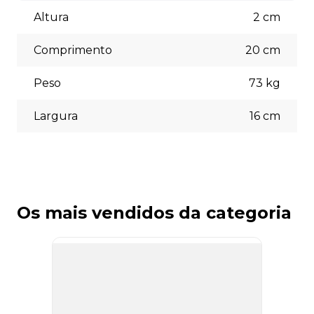
Aceitamos diversas formas de pagamento, incluindo pix
(5% off) cartões de crédito, boleto bancário. Você pode
Altura
2
cm
escolher a opção que melhor se adapte às suas
necessidades no momento do checkout.
Comprimento
20
cm
Peso
73
kg
Largura
16
cm
Os mais vendidos da categoria