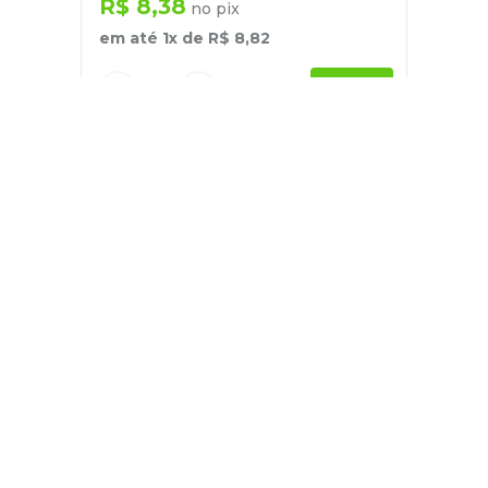
R$
8
,
38
no pix
em até
1
x de
R$
8
,
82
－
＋
+
Cadastre-se
E receba nossas novidades e ofertas
Pessoa Física
Cadastrar