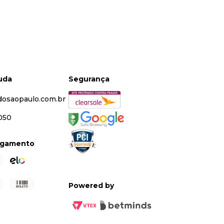
juda
Segurança
dosaopaulo.com.br
5050
agamento
Powered by