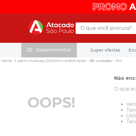
O que você procura?
Departamentos
Super ofertas
Esc
Termos mais buscados
pano-multiuso-20x20cm-scotch-brite---58-unidades---3m
1
º
mochila
2
º
sacola
Não enc
3
º
mala
O que eu
4
º
papel toalha
OOPS!
5
º
pasta
Veri
Tent
6
º
papel higienico
Util
Tent
7
º
desinfetante
8
º
lapis