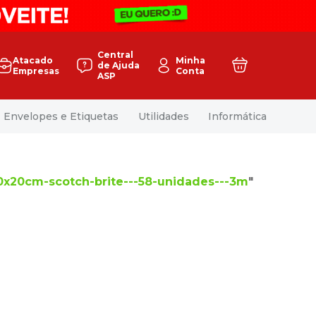
Central
Atacado
Minha
de Ajuda
Empresas
Conta
ASP
Envelopes e Etiquetas
Utilidades
Informática
0x20cm-scotch-brite---58-unidades---3m
"