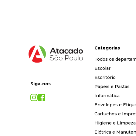
9
º
marca texto
10
º
caixa organizadora
Categorias
Todos os departa
Escolar
Escritório
Siga-nos
Papéis e Pastas
Informática
Envelopes e Etiqu
Cartuchos e Impre
Higiene e Limpeza
Elétrica e Manute