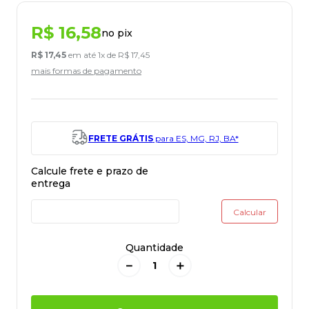
R$
16
,
58
no pix
R$
17
,
45
em até
1
x de
R$
17
,
45
mais formas de pagamento
FRETE GRÁTIS
para ES, MG, RJ, BA*
Quantidade
－
＋