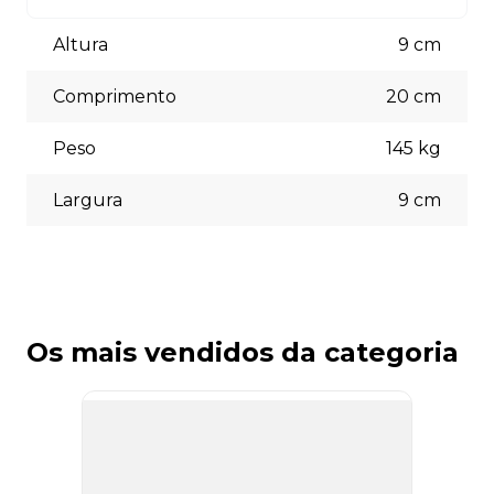
Aceitamos diversas formas de pagamento, incluindo pix
(5% off) cartões de crédito, boleto bancário. Você pode
Altura
9
cm
escolher a opção que melhor se adapte às suas
necessidades no momento do checkout.
Comprimento
20
cm
Peso
145
kg
Largura
9
cm
Os mais vendidos da categoria