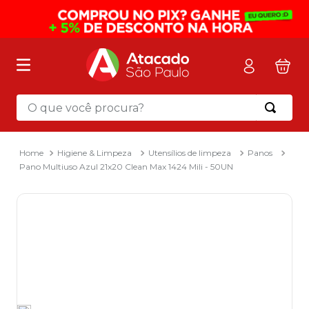
O que você procura?
Termos mais buscados
1
º
mochila
Higiene & Limpeza
Utensílios de limpeza
Panos
Pano Multiuso Azul 21x20 Clean Max 1424 Mili - 50UN
2
º
sacola
3
º
mala
4
º
papel toalha
5
º
pasta
6
º
papel higienico
7
º
desinfetante