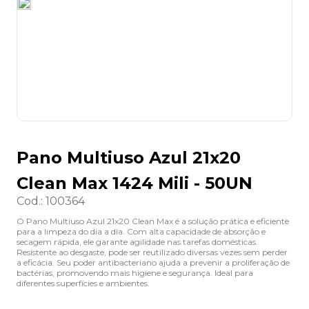
8
º
lapis
9
º
marca texto
10
º
caixa organizadora
Pano Multiuso Azul 21x20
Clean Max 1424 Mili - 50UN
Cod.
:
100364
O Pano Multiuso Azul 21x20 Clean Max é a solução prática e eficiente
para a limpeza do dia a dia. Com alta capacidade de absorção e
secagem rápida, ele garante agilidade nas tarefas domésticas.
Resistente ao desgaste, pode ser reutilizado diversas vezes sem perder
a eficácia. Seu poder antibacteriano ajuda a prevenir a proliferação de
bactérias, promovendo mais higiene e segurança. Ideal para
diferentes superfícies e ambientes.