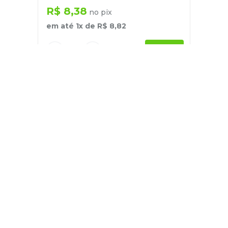
R$
8
,
38
no pix
em até
1
x de
R$
8
,
82
－
＋
+
Cadastre-se
E receba nossas novidades e ofertas
Pessoa Física
Cadastrar