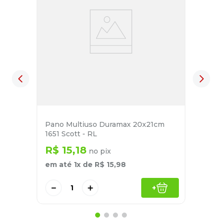
Pano Multiuso Duramax 20x21cm
1651 Scott - RL
R$
15
,
18
no pix
em até
1
x de
R$
15
,
98
－
＋
+