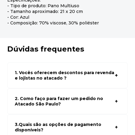
Especificações:
- Tipo de produto: Pano Multiuso
- Tamanho aproximado: 21 x 20 cm
- Cor: Azul
- Composição: 70% viscose, 30% poliéster
Dúvidas frequentes
1. Vocês oferecem descontos para revenda
e lojistas no atacado ?
Sim, temos preços especiais para compras no atacado.
Para ter acessos aos preços faça seus cadastro em
atacado empresas e compre com os melhores preços
2. Como faço para fazer um pedido no
para seu modelo de negócio
Atacado São Paulo?
Para fazer um pedido conosco, basta navegar em nosso
site, selecionar os produtos desejados e adicionar ao
carrinho. Em seguida, siga as instruções para finalizar a
3.Quais são as opções de pagamento
compra. Se precisar de ajuda, nossa equipe de suporte
disponíveis?
está à disposição para auxiliá-lo.