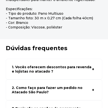
Especificações:
- Tipo do produto: Pano Multiuso
- Tamanho foto: 30 m x 0,27 cm (Cada folha 40cm)
- Cor: Branco
- Composição: Viscose, poliéster
Dúvidas frequentes
1. Vocês oferecem descontos para revenda
e lojistas no atacado ?
Sim, temos preços especiais para compras no atacado.
Para ter acessos aos preços faça seus cadastro em
atacado empresas e compre com os melhores preços
2. Como faço para fazer um pedido no
para seu modelo de negócio
Atacado São Paulo?
Para fazer um pedido conosco, basta navegar em nosso
site, selecionar os produtos desejados e adicionar ao