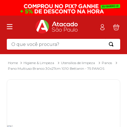
O que você procura?
Termos mais buscados
1
º
mochila
Higiene & Limpeza
Utensílios de limpeza
Panos
Pano Multiuso Branco 30x27cm 1010 Bettanin - 75 PANOS
2
º
sacola
3
º
mala
4
º
papel toalha
5
º
pasta
6
º
papel higienico
7
º
desinfetante