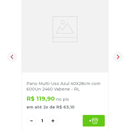
Pano Multi-Uso Azul 40X28cm com
600Un 2460 Vabene - RL
R$
119
,
90
no pix
em até
2
x de
R$
63
,
10
－
＋
+