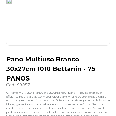
8
º
lapis
9
º
marca texto
10
º
caixa organizadora
Pano Multiuso Branco
30x27cm 1010 Bettanin - 75
PANOS
Cod.
:
99857
O Pano Multiuso Branco é a escolha ideal para limpeza prática e
eficiente no dia a dia. Com tecnologia antiviral e bactericida, ajuda a
eliminar germes e vírus das superfícies com mais segurança. Não solta
fibras, garantindo um acabamento limpo e sem resíduos. Seu rolo
rende bastante e pode ser cortado conforme a necessidade. Versátil,
pode ser usado em cozinhas, banheiros, escritórios e áreas industriais.
Um aliado indispensável para manter o ambiente higienizado.