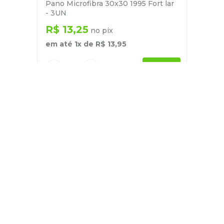
Pano Microfibra 30x30 1995 Fort lar
- 3UN
R$
13
,
25
no pix
em até
1
x de
R$
13
,
95
－
＋
+
Cadastre-se
E receba nossas novidades e ofertas