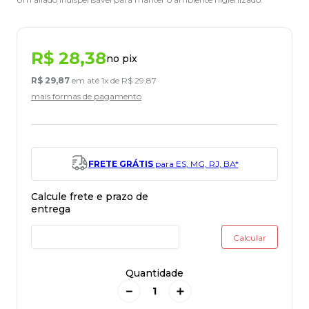
R$
28
,
38
no pix
R$
29
,
87
em até
1
x de
R$
29
,
87
mais formas de pagamento
FRETE GRÁTIS
para ES, MG, RJ, BA*
Quantidade
－
＋