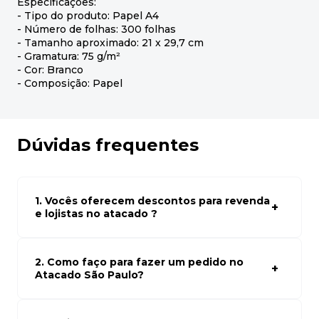
Especificações:
- Tipo do produto: Papel A4
- Número de folhas: 300 folhas
- Tamanho aproximado: 21 x 29,7 cm
- Gramatura: 75 g/m²
- Cor: Branco
- Composição: Papel
Dúvidas frequentes
1. Vocês oferecem descontos para revenda
e lojistas no atacado ?
Sim, temos preços especiais para compras no atacado.
Para ter acessos aos preços faça seus cadastro em
atacado empresas e compre com os melhores preços
2. Como faço para fazer um pedido no
para seu modelo de negócio
Atacado São Paulo?
Para fazer um pedido conosco, basta navegar em nosso
site, selecionar os produtos desejados e adicionar ao