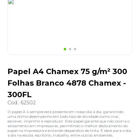
8
º
desinfetante
9
º
marca texto
10
º
cola
Papel A4 Chamex 75 g/m² 300
Folhas Branco 4878 Chamex -
300FL
Cod.
:
62502
O papel A 4 sempre está presente em nosso dia a dia, garanrindo
uma ótimo desempenho em todo tipo de atividade como criar,
escrever, imprimir e reproduzir. Este papel garante que não ocorra o
atolamento em impressoras, permitindo o melhor deslizamento do
papel na impressora e evitando desperdício de tinta. É ideal para o dia
a dia na escola, escritório, trabalho, entre outros ambientes.