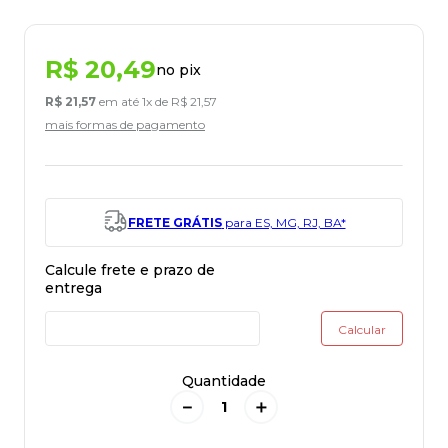
R$
20
,
49
no pix
R$
21
,
57
em até
1
x de
R$
21
,
57
mais formas de pagamento
FRETE GRÁTIS
para ES, MG, RJ, BA*
Quantidade
－
＋