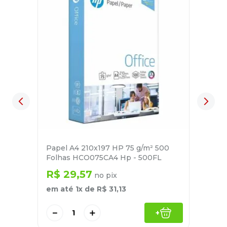
Papel A4 210x197 HP 75 g/m² 500
Folhas HCO075CA4 Hp - 500FL
R$
29
,
57
no pix
em até
1
x de
R$
31
,
13
－
＋
+