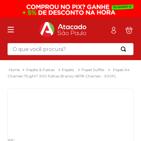
O que você procura?
Termos mais buscados
1
º
mochila
Papéis & Pastas
Papéis
Papel Sulfite
Papel A4
Chamex 75 g/m² 300 Folhas Branco 4878 Chamex - 300FL
2
º
sacola
3
º
mala
4
º
papel toalha
5
º
pasta
6
º
papel higienico
7
º
lapis