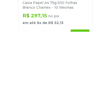
Caixa Papel A4 75g 500 Folhas
Branco Chamex - 10 Resmas
R$
297
,
15
no pix
em até
6
x de
R$
52
,
13
－
＋
+
Cadastre-se
E receba nossas novidades e ofertas