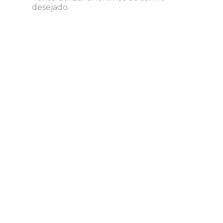
8
º
desinfetante
desejado.
9
º
marca texto
10
º
cola