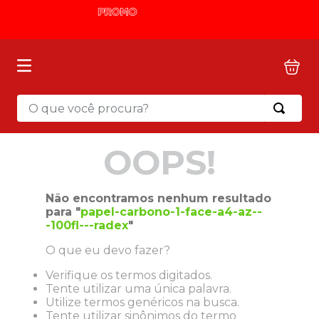
O que você procura?
Termos mais buscados
OOPS!
1
º
mochila
2
º
sacola
Não encontramos nenhum resultado
3
º
mala
para "
papel-carbono-1-face-a4-az--
-100fl---radex
"
4
º
papel toalha
O que eu devo fazer?
5
º
pasta
Verifique os termos digitados.
6
º
papel higienico
Tente utilizar uma única palavra.
7
º
lapis
Utilize termos genéricos na busca.
Tente utilizar sinônimos do termo